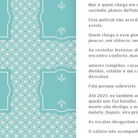
Não é quem chega em ca
sorrindo, planos defini
Esse policial não acord
existe.
Quem chega a esse pont
poucos, em silêncio, se
Ao revisitar histórias 
encontra conforto, mas
amores rompidos, cora
dívidas, solidão e um 
descanso.
Falo porque sobrevivi.
Até 2023, eu também ac
queda não faz barulho.
mente não desliga, a m
muleta. Depois, vira pri
As escalas desgastam o
O salário não acompanh