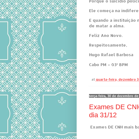
Porque o suicídio polic
Ele começa na indifere
E quando a instituição
de matar a alma.
Feliz Ano Novo.
Respeitosamente,
Hugo Rafael Barbosa
Cabo PM – 03º BPM
at
quarta-feira, dezembro 3
terça-feira, 30 de dezembro de
Exames DE CNH m
dia 31/12
Exames DE CNH mais bar