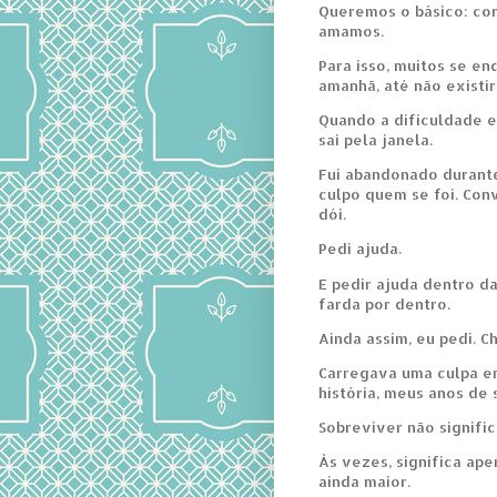
Queremos o básico: com
amamos.
Para isso, muitos se e
amanhã, até não existi
Quando a dificuldade e
sai pela janela.
Fui abandonado durante
culpo quem se foi. Co
dói.
Pedi ajuda.
E pedir ajuda dentro da
farda por dentro.
Ainda assim, eu pedi. Ch
Carregava uma culpa e
história, meus anos de 
Sobreviver não signific
Às vezes, significa ap
ainda maior.