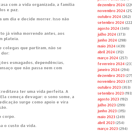
sa com a vida organizada, a família
dezembro 2024
(22
dos e paz.
novembro 2024
(21
outubro 2024
(262)
a um dia e decide morrer. Isso não
setembro 2024
(222
agosto 2024
(340)
o já vinha morrendo antes, aos
julho 2024
(373)
m plateia.
junho 2024
(298)
maio 2024
(439)
de colegas que partiram, não se
abril 2024
(312)
 dor:
março 2024
(257)
ções esmagados, dependências,
fevereiro 2024
(23
cansaço que não passa nem com
janeiro 2024
(294)
dezembro 2023
(27
novembro 2023
(37
outubro 2023
(303)
reditava ter uma vida perfeita. A
setembro 2023
(193
 Ela começa devagar: o sono some, a
agosto 2023
(192)
edicação surge como apoio e vira
julho 2023
(299)
são.
junho 2023
(315)
 corpo.
maio 2023
(249)
abril 2023
(254)
a o custo da vida.
março 2023
(294)