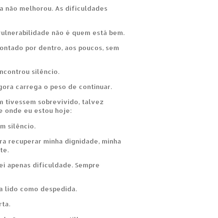
da não melhorou. As dificuldades
vulnerabilidade não é quem está bem.
ontado por dentro, aos poucos, sem
ncontrou silêncio.
ora carrega o peso de continuar.
 tivessem sobrevivido, talvez
 onde eu estou hoje:
m silêncio.
ra recuperar minha dignidade, minha
te.
rei apenas dificuldade. Sempre
a lido como despedida.
ta.