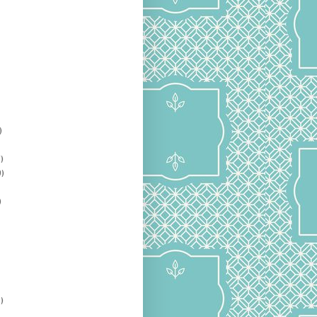
)
)
)
)
)