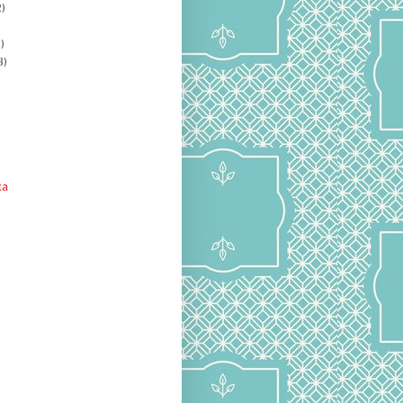
)
)
8)
ta