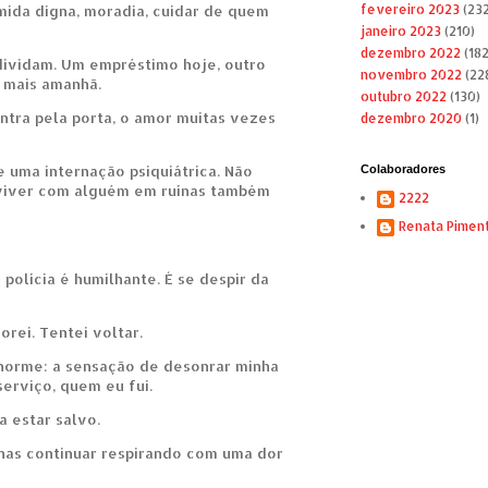
ida digna, moradia, cuidar de quem
fevereiro 2023
(232
janeiro 2023
(210)
dezembro 2022
(182
ndividam. Um empréstimo hoje, outro
novembro 2022
(22
r mais amanhã.
outubro 2022
(130)
ntra pela porta, o amor muitas vezes
dezembro 2020
(1)
 uma internação psiquiátrica. Não
Colaboradores
nviver com alguém em ruínas também
2222
Renata Pimen
 polícia é humilhante. É se despir da
orei. Tentei voltar.
norme: a sensação de desonrar minha
serviço, quem eu fui.
a estar salvo.
enas continuar respirando com uma dor