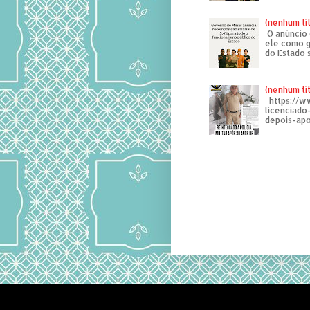
(nenhum tí
O anúncio 
ele como g
do Estado 
(nenhum tí
https://w
licenciad
depois-apo