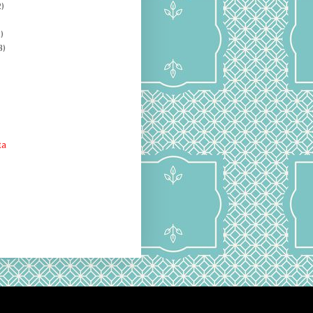
)
)
8)
ta