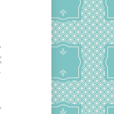
)
)
)
)
)