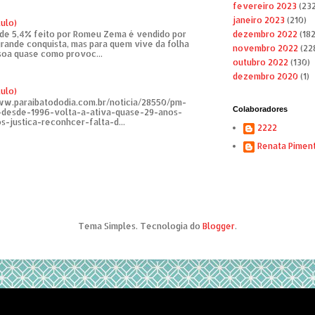
fevereiro 2023
(232
janeiro 2023
(210)
tulo)
de 5,4% feito por Romeu Zema é vendido por
dezembro 2022
(182
rande conquista, mas para quem vive da folha
novembro 2022
(22
soa quase como provoc...
outubro 2022
(130)
dezembro 2020
(1)
tulo)
ww.paraibatododia.com.br/noticia/28550/pm-
Colaboradores
o-desde-1996-volta-a-ativa-quase-29-anos-
s-justica-reconhcer-falta-d...
2222
Renata Pimen
Tema Simples. Tecnologia do
Blogger
.