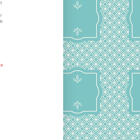
)
)
8)
ta