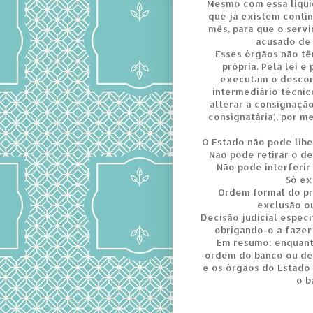
Mesmo com essa liqui
que já existem conti
mês, para que o servi
acusado de 
Esses órgãos não tê
própria. Pela lei e
executam o descon
intermediário técni
alterar a consignaçã
consignatária), por m
O Estado não pode lib
Não pode retirar o de
Não pode interferir
Só ex
Ordem formal do pr
exclusão ou
Decisão judicial especí
obrigando-o a fazer
Em resumo: enquant
ordem do banco ou dec
e os órgãos do Estado
o b