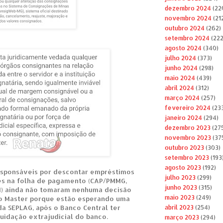
dezembro 2024
(22
novembro 2024
(21
outubro 2024
(262)
setembro 2024
(222
agosto 2024
(340)
julho 2024
(373)
junho 2024
(298)
maio 2024
(439)
abril 2024
(312)
março 2024
(257)
fevereiro 2024
(23
janeiro 2024
(294)
dezembro 2023
(27
novembro 2023
(37
outubro 2023
(303)
setembro 2023
(193
agosto 2023
(192)
esponsáveis por descontar empréstimos
julho 2023
(299)
es na folha de pagamento (CAP/PMMG,
junho 2023
(315)
M) ainda não tomaram nenhuma decisão
maio 2023
(249)
o Master porque estão esperando uma
da SEPLAG, após o Banco Central ter
abril 2023
(254)
uidação extrajudicial do banco.
março 2023
(294)