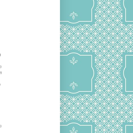
)
)
)
)
)