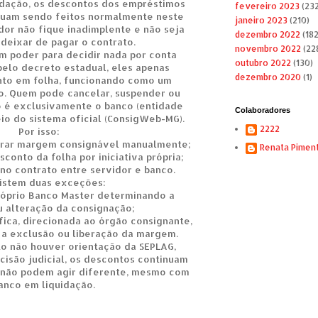
dação, os descontos dos empréstimos
fevereiro 2023
(232
nuam sendo feitos normalmente neste
janeiro 2023
(210)
dor não fique inadimplente e não seja
dezembro 2022
(182
deixar de pagar o contrato.
novembro 2022
(22
m poder para decidir nada por conta
outubro 2022
(130)
 pelo decreto estadual, eles apenas
dezembro 2020
(1)
to em folha, funcionando como um
co. Quem pode cancelar, suspender ou
o é exclusivamente o banco (entidade
Colaboradores
eio do sistema oficial (ConsigWeb-MG).
2222
Por isso:
erar margem consignável manualmente;
Renata Pimen
sconto da folha por iniciativa própria;
 no contrato entre servidor e banco.
istem duas exceções:
óprio Banco Master determinando a
 alteração da consignação;
fica, direcionada ao órgão consignante,
 a exclusão ou liberação da margem.
o não houver orientação da SEPLAG,
isão judicial, os descontos continuam
 não podem agir diferente, mesmo com
anco em liquidação.