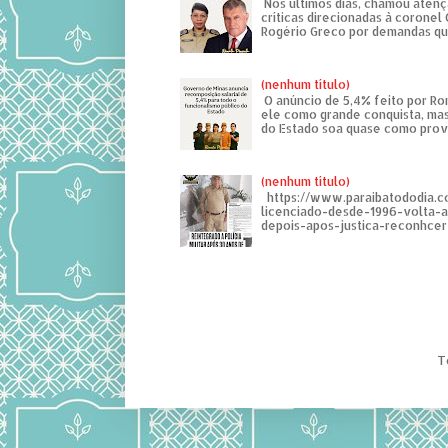
Nos últimos dias, chamou atenç
críticas direcionadas à coronel
Rogério Greco por demandas que
(nenhum título)
O anúncio de 5,4% feito por R
ele como grande conquista, mas
do Estado soa quase como provo
(nenhum título)
https://www.paraibatododia.c
licenciado-desde-1996-volta-
depois-apos-justica-reconhcer-
T