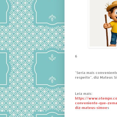
6
"Seria mais convenient
respeito", diz Mateus 
Leia mais:
https://www.otempo.com
conveniente-que-zema-
diz-mateus-simoe
s