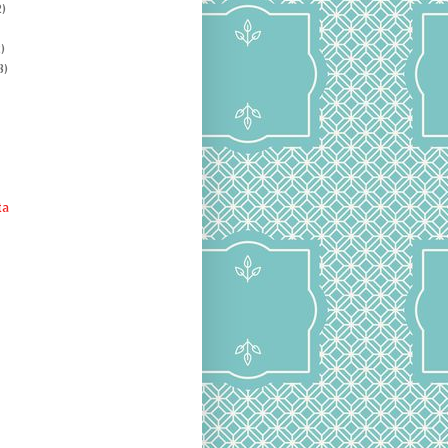
)
)
8)
ta