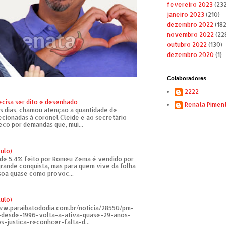
fevereiro 2023
(232
janeiro 2023
(210)
dezembro 2022
(182
novembro 2022
(22
outubro 2022
(130)
dezembro 2020
(1)
Colaboradores
2222
ecisa ser dito e desenhado
Renata Pimen
s dias, chamou atenção a quantidade de
recionadas à coronel Cleide e ao secretário
eco por demandas que, mui...
tulo)
de 5,4% feito por Romeu Zema é vendido por
rande conquista, mas para quem vive da folha
soa quase como provoc...
tulo)
ww.paraibatododia.com.br/noticia/28550/pm-
o-desde-1996-volta-a-ativa-quase-29-anos-
s-justica-reconhcer-falta-d...