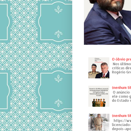
O óbvio pr
Nos último
críticas di
Rogério Gr
(nenhum tí
O anúncio 
ele como g
do Estado 
(nenhum tí
https://w
licenciad
depois-apo