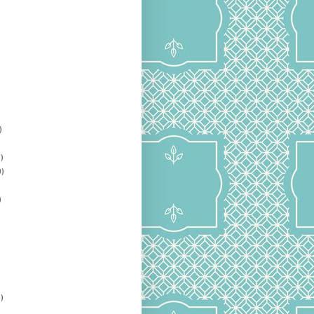
)
)
)
)
)