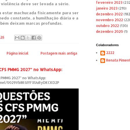
fevereiro 2023
(232
 violência deve ser levada a sério.
janeiro 2023
(210)
 estar machucada fisicamente para ser
dezembro 2022
(182
medo constante, a humilhação diária e a
novembro 2022
(22
mbém deixam marcas profundas.
outubro 2022
(130)
dezembro 2020
(1)
026
Colaboradores
2222
Página inicial
Postagem mais antiga
Renata Pimen
 CFS PMMG 2027” no WhatsApp:
S PMMG 2027” no WhatsApp:
annel/0029Vb8KGIYFXUuRyDKCKD2P