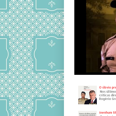
O óbvio pr
Nos último
críticas di
Rogério Gr
(nenhum tí