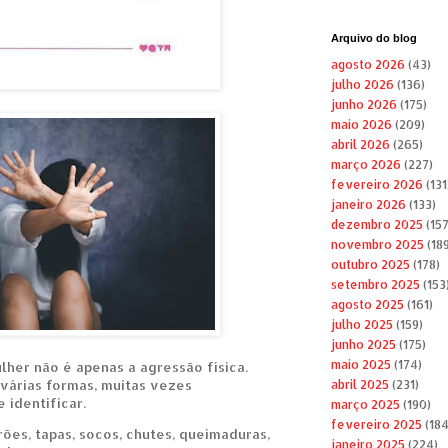
Arquivo do blog
agosto 2026
(43)
julho 2026
(136)
junho 2026
(175)
maio 2026
(209)
abril 2026
(265)
março 2026
(227)
fevereiro 2026
(131
janeiro 2026
(133)
dezembro 2025
(157
novembro 2025
(189
outubro 2025
(178)
setembro 2025
(153
agosto 2025
(161)
julho 2025
(159)
junho 2025
(175)
maio 2025
(174)
lher não é apenas a agressão física.
várias formas, muitas vezes
abril 2025
(231)
e identificar.
março 2025
(190)
fevereiro 2025
(184
rões, tapas, socos, chutes, queimaduras,
janeiro 2025
(224)