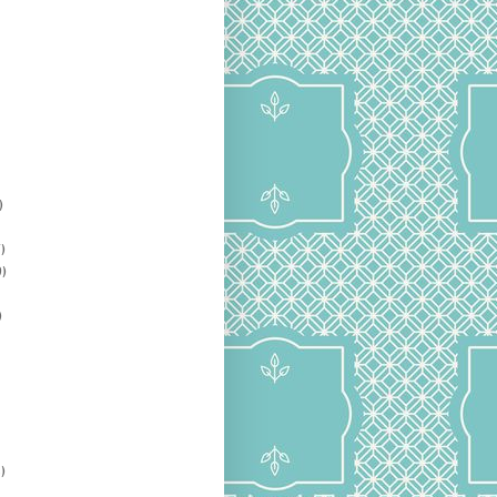
)
)
)
)
)