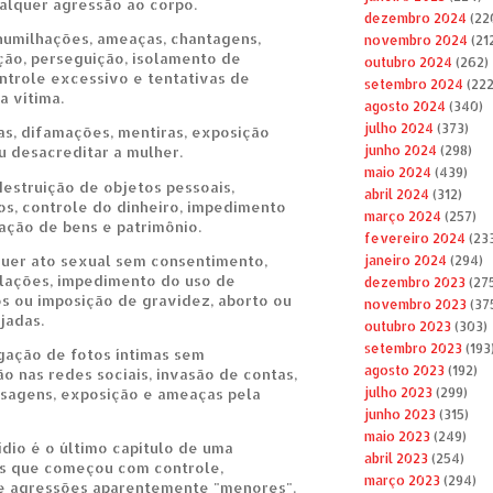
alquer agressão ao corpo.
dezembro 2024
(22
 humilhações, ameaças, chantagens,
novembro 2024
(21
ão, perseguição, isolamento de
outubro 2024
(262)
ontrole excessivo e tentativas de
setembro 2024
(222
a vítima.
agosto 2024
(340)
julho 2024
(373)
as, difamações, mentiras, exposição
u desacreditar a mulher.
junho 2024
(298)
maio 2024
(439)
destruição de objetos pessoais,
abril 2024
(312)
s, controle do dinheiro, impedimento
março 2024
(257)
ação de bens e patrimônio.
fevereiro 2024
(23
quer ato sexual sem consentimento,
janeiro 2024
(294)
elações, impedimento do uso de
dezembro 2023
(27
s ou imposição de gravidez, aborto ou
novembro 2023
(37
jadas.
outubro 2023
(303)
setembro 2023
(193
lgação de fotos íntimas sem
agosto 2023
(192)
o nas redes sociais, invasão de contas,
agens, exposição e ameaças pela
julho 2023
(299)
junho 2023
(315)
maio 2023
(249)
ídio é o último capítulo de uma
abril 2023
(254)
as que começou com controle,
março 2023
(294)
e agressões aparentemente "menores".