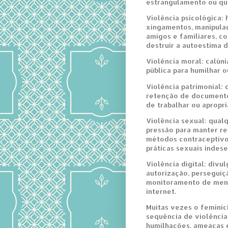
estrangulamento ou qu
Violência psicológica:
xingamentos, manipulaç
amigos e familiares, c
destruir a autoestima d
Violência moral: calúni
pública para humilhar o
Violência patrimonial: 
retenção de documento
de trabalhar ou apropri
Violência sexual: qual
pressão para manter r
métodos contraceptivo
práticas sexuais indese
Violência digital: divu
autorização, perseguiçã
monitoramento de mens
internet.
Muitas vezes o feminic
sequência de violênci
humilhações, ameaças 