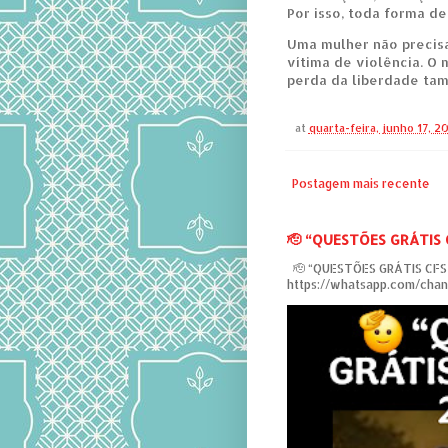
Por isso, toda forma de
Uma mulher não precisa
vítima de violência. O 
perda da liberdade ta
at
quarta-feira, junho 17, 2
Postagem mais recente
‎🫡 “QUESTÕES GRÁTIS
‎ 🫡 “QUESTÕES GRÁTIS CF
https://whatsapp.com/ch