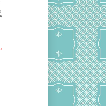
)
)
8)
ta