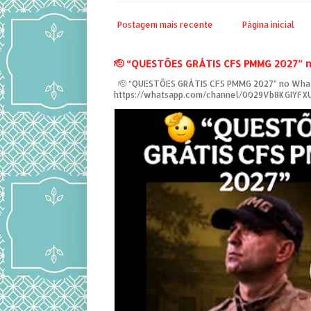
Postagem mais recente
Página inicial
‎🫡 “QUESTÕES GRÁTIS CFS PMMG 2027” 
‎ 🫡 “QUESTÕES GRÁTIS CFS PMMG 2027” no Wha
https://whatsapp.com/channel/0029Vb8KGIYF