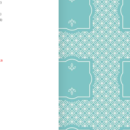
)
)
8)
ta