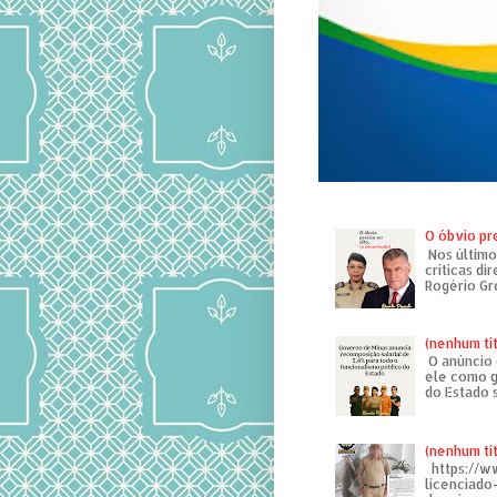
O óbvio pr
Nos último
críticas di
Rogério Gr
(nenhum tí
O anúncio 
ele como g
do Estado 
(nenhum tí
https://w
licenciad