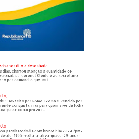
ecisa ser dito e desenhado
s dias, chamou atenção a quantidade de
recionadas à coronel Cleide e ao secretário
eco por demandas que, mui...
tulo)
de 5,4% feito por Romeu Zema é vendido por
rande conquista, mas para quem vive da folha
soa quase como provoc...
tulo)
ww.paraibatododia.com.br/noticia/28550/pm-
o-desde-1996-volta-a-ativa-quase-29-anos-