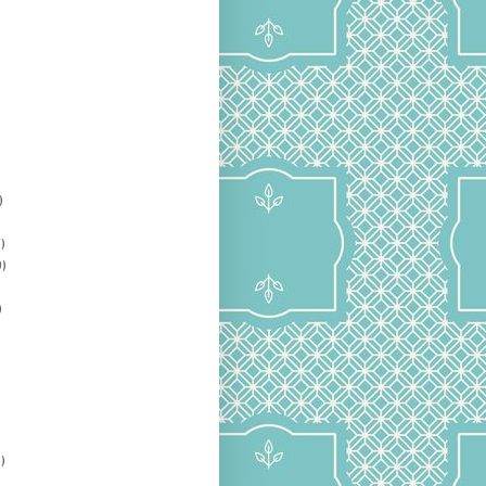
)
)
)
)
)