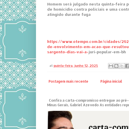
Homem será julgado nesta quinta-feira p
de homicídio contra policiais e uma cont
atingido durante fuga
https://www.otempo.com.br/cidades/202
de-envolvimento-em-acao-que-resultou
sargento-dias-vai-a-
juri-popular-em-bh
at
quinta-feira, junho 12, 2025
Postagem mais recente
Página inicial
Confira a carta-compromisso entregue ao pré
Minas Gerais, Gabriel Azevedo As entidades repre