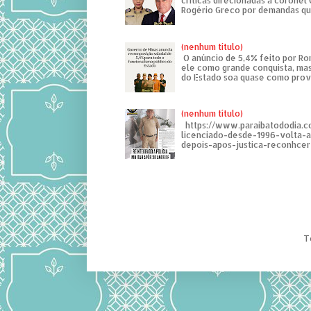
críticas direcionadas à coronel
Rogério Greco por demandas que
(nenhum título)
O anúncio de 5,4% feito por R
ele como grande conquista, mas
do Estado soa quase como provo
(nenhum título)
https://www.paraibatododia.c
licenciado-desde-1996-volta-
depois-apos-justica-reconhcer-
T