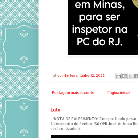
at
quinta-feira, junho 12, 2025
Postagem mais recente
Página inicial
Luto
*NOTA DE FALECIMENTO* Com profundo pesar,
falecimento do Senhor *Sd QPR José Antonio Bo
será realizado n...