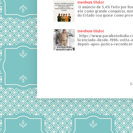
(nenhum título)
O anúncio de 5,4% feito por R
ele como grande conquista, mas
do Estado soa quase como provo
(nenhum título)
https://www.paraibatododia.c
licenciado-desde-1996-volta-
depois-apos-justica-reconhcer-
T