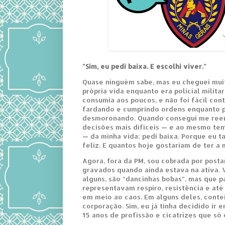
"Sim, eu pedi baixa. E escolhi viver."
Quase ninguém sabe, mas eu cheguei muit
própria vida enquanto era policial milita
consumia aos poucos, e não foi fácil cont
fardando e cumprindo ordens enquanto p
desmoronando. Quando consegui me reer
decisões mais difíceis — e ao mesmo tem
— da minha vida: pedi baixa. Porque eu
feliz. E quantos hoje gostariam de ter 
Agora, fora da PM, sou cobrada por posta
gravados quando ainda estava na ativa. 
alguns, são “dancinhas bobas”, mas que 
representavam respiro, resistência e até
em meio ao caos. Em alguns deles, contei
corporação. Sim, eu já tinha decidido ir e
15 anos de profissão e cicatrizes que só