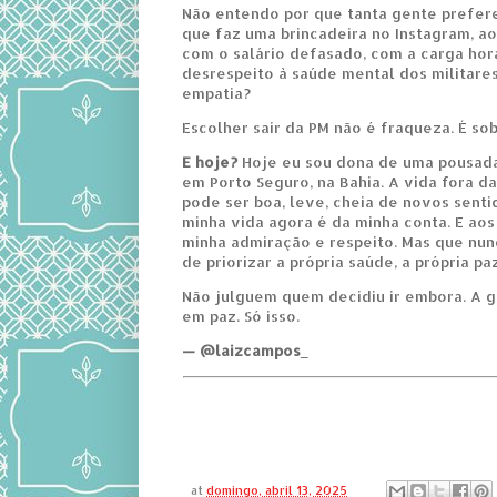
Não entendo por que tanta gente prefere 
que faz uma brincadeira no Instagram, ao
com o salário defasado, com a carga hor
desrespeito à saúde mental dos militares
empatia?
Escolher sair da PM não é fraqueza. É so
E hoje?
Hoje eu sou dona de uma pousada
em Porto Seguro, na Bahia. A vida fora d
pode ser boa, leve, cheia de novos senti
minha vida agora é da minha conta. E aos
minha admiração e respeito. Mas que nun
de priorizar a própria saúde, a própria paz
Não julguem quem decidiu ir embora. A g
em paz. Só isso.
— @laizcampos_
at
domingo, abril 13, 2025