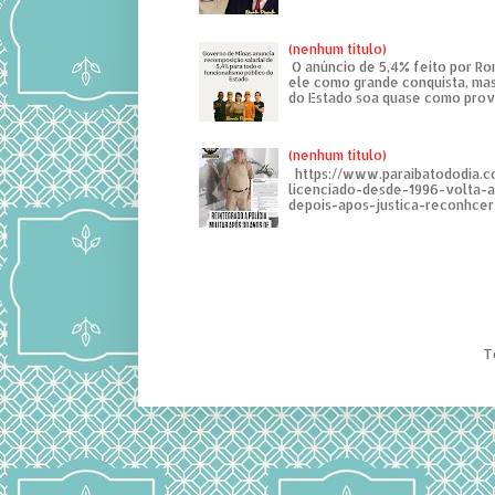
(nenhum título)
O anúncio de 5,4% feito por R
ele como grande conquista, mas
do Estado soa quase como provo
(nenhum título)
https://www.paraibatododia.c
licenciado-desde-1996-volta-
depois-apos-justica-reconhcer-
T