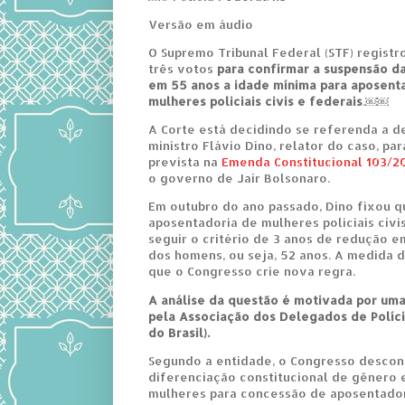
Versão em áudio
O Supremo Tribunal Federal (STF) registr
três votos
para confirmar a suspensão d
em 55 anos a idade mínima para aposent
mulheres policiais civis e federais
.￼￼
A Corte está decidindo se referenda a de
ministro Flávio Dino, relator do caso, pa
prevista na
Emenda Constitucional 103/2
o governo de Jair Bolsonaro.
Em outubro do ano passado, Dino fixou q
aposentadoria de mulheres policiais civi
seguir o critério de 3 anos de redução 
dos homens, ou seja, 52 anos. A medida 
que o Congresso crie nova regra.
A análise da questão é motivada por um
pela Associação dos Delegados de Políci
do Brasil).
Segundo a entidade, o Congresso descon
diferenciação constitucional de gênero
mulheres para concessão de aposentador