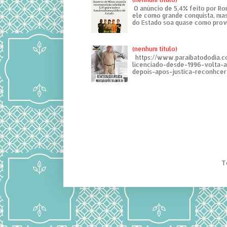
O anúncio de 5,4% feito por R
ele como grande conquista, mas
do Estado soa quase como provo
(nenhum título)
https://www.paraibatododia.c
licenciado-desde-1996-volta-
depois-apos-justica-reconhcer-
T