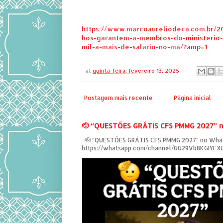
https://www.marcoaureliodeca.com.br/20
hos-garantem-a-membros-do-ministerio-p
mil-a-mais-de-salario-no-ma/?amp=1
at
quinta-feira, fevereiro 13, 2025
Postagem mais recente
Página inicial
‎🫡 “QUESTÕES GRÁTIS CFS PMMG 2027” 
‎ 🫡 “QUESTÕES GRÁTIS CFS PMMG 2027” no Wha
https://whatsapp.com/channel/0029Vb8KGIYF