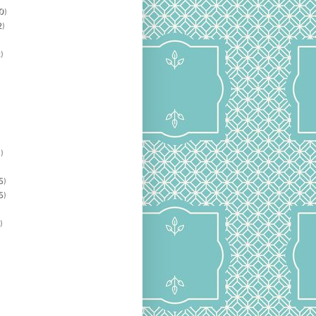
0)
)
)
)
5)
5)
)