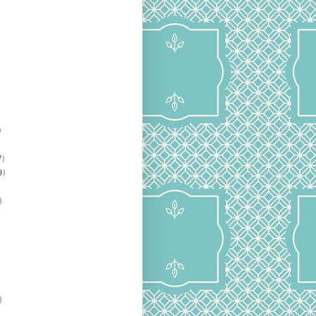
)
)
9)
)
)