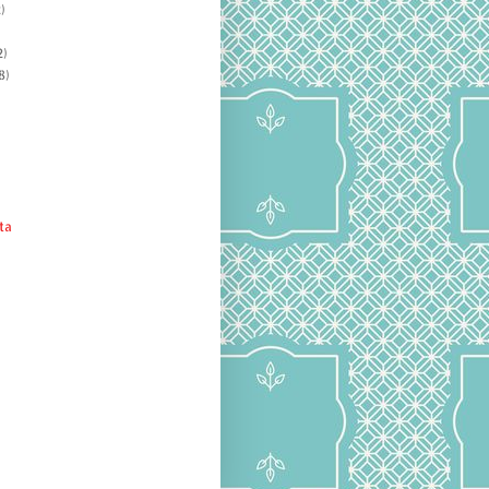
)
)
8)
ta