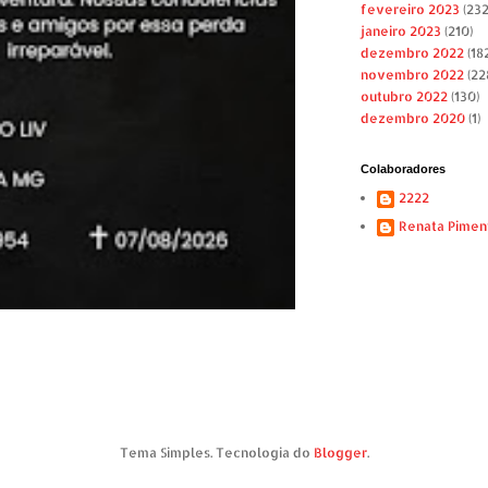
fevereiro 2023
(232
janeiro 2023
(210)
dezembro 2022
(182
novembro 2022
(22
outubro 2022
(130)
dezembro 2020
(1)
Colaboradores
2222
Renata Pimen
Tema Simples. Tecnologia do
Blogger
.