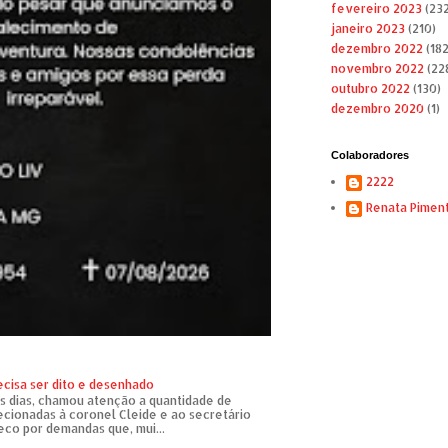
fevereiro 2023
(232
janeiro 2023
(210)
dezembro 2022
(182
novembro 2022
(22
outubro 2022
(130)
dezembro 2020
(1)
Colaboradores
2222
Renata Pimen
ecisa ser dito e desenhado
s dias, chamou atenção a quantidade de
recionadas à coronel Cleide e ao secretário
eco por demandas que, mui...