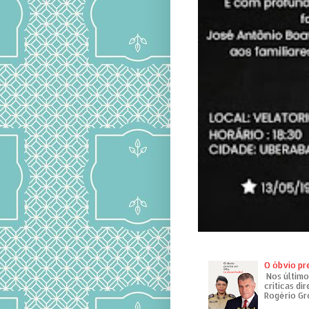
O óbvio pr
Nos último
críticas di
Rogério Gr