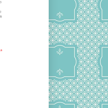
)
)
8)
ta