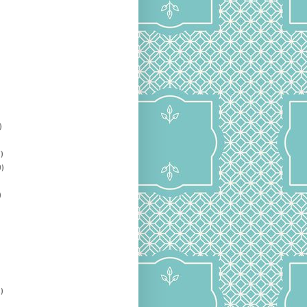
)
)
)
)
)