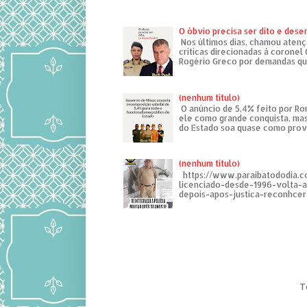
O óbvio precisa ser dito e des
Nos últimos dias, chamou atenç
críticas direcionadas à coronel
Rogério Greco por demandas que
(nenhum título)
O anúncio de 5,4% feito por R
ele como grande conquista, mas
do Estado soa quase como provo
(nenhum título)
https://www.paraibatododia.c
licenciado-desde-1996-volta-
depois-apos-justica-reconhcer-
T