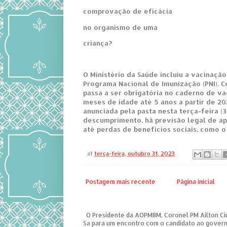
comprovação de eficácia
no organismo de uma
criança?
O Ministério da Saúde incluiu a vacinaçã
Programa Nacional de Imunização (PNI). C
passa a ser obrigatória no caderno de vac
meses de idade até 5 anos a partir de 20
anunciada pela pasta nesta terça-feira (3
descumprimento, há previsão legal de ap
até perdas de benefícios sociais, como o
at
terça-feira, outubro 31, 2023
Postagem mais recente
Página inicial
O Presidente da AOPMBM, Coronel PM Ailton Ciri
Sa para um encontro com o candidato ao governo