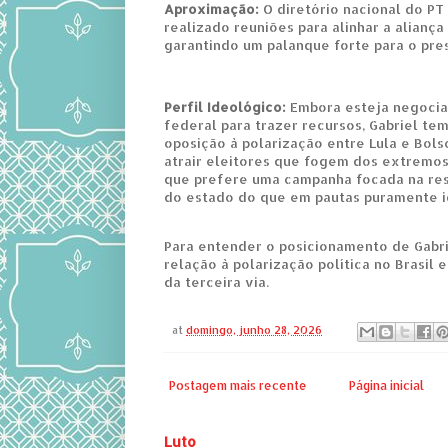
Aproximação:
O diretório nacional do P
realizado reuniões para alinhar a aliança
garantindo um palanque forte para o pre
Perfil Ideológico:
Embora esteja negoci
federal para trazer recursos, Gabriel te
oposição à polarização entre Lula e Bol
atrair eleitores que fogem dos extremos.
que prefere uma campanha focada na re
do estado do que em pautas puramente i
Para entender o posicionamento de Gab
relação à polarização política no Brasil
da terceira via.
at
domingo, junho 28, 2026
Postagem mais recente
Página inicial
Luto