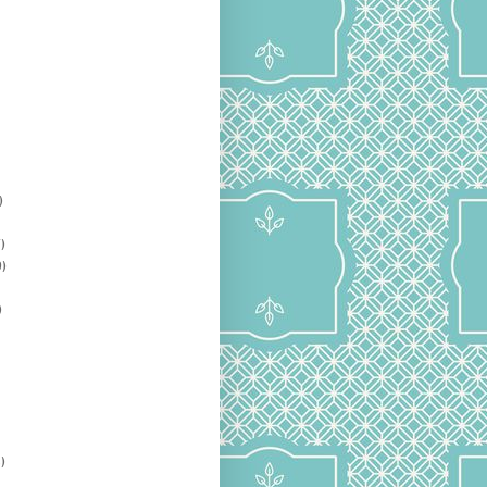
)
)
)
)
)