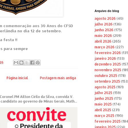
Arquivo do blog
agosto 2026
(40)
julho 2026
(136)
em comemoração aos 30 Anos do CFSD
junho 2026
(175)
erlândia no dia 12 de setembro.
maio 2026
(209)
 festa !!
abril 2026
(265)
março 2026
(227)
os para sempre
fevereiro 2026
(131
janeiro 2026
(133)
026
dezembro 2025
(157
novembro 2025
(189
outubro 2025
(178)
Página inicial
Postagem mais antiga
setembro 2025
(153
agosto 2025
(161)
julho 2025
(159)
ronel PM Ailton Cirilo da Silva, convida V.
junho 2025
(175)
candidato ao governo de Minas Gerais, Math...
maio 2025
(174)
abril 2025
(231)
março 2025
(190)
fevereiro 2025
(184
janeiro 2025
(224)