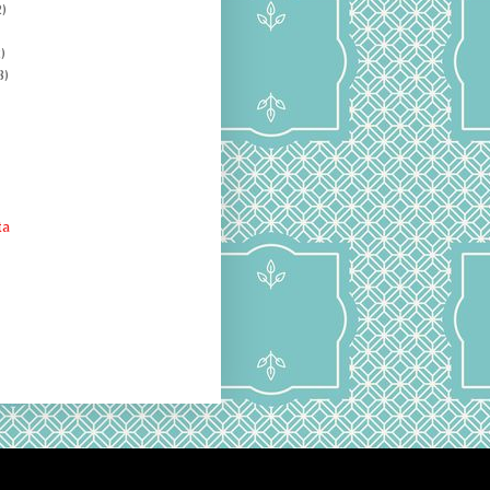
)
)
8)
ta