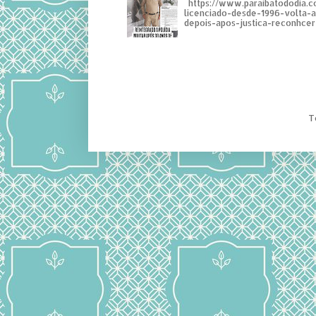
https://www.paraibatododia.c
licenciado-desde-1996-volta-
depois-apos-justica-reconhcer-
T