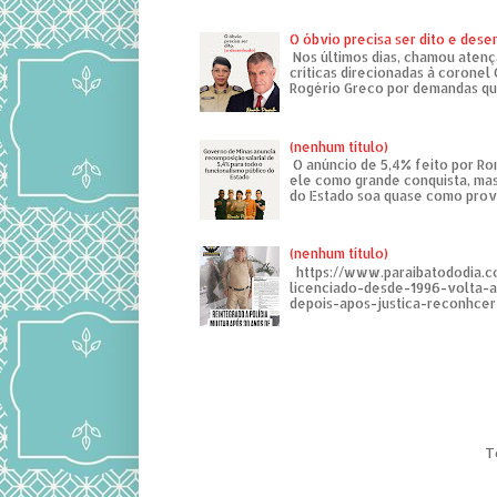
O óbvio precisa ser dito e des
Nos últimos dias, chamou atenç
críticas direcionadas à coronel
Rogério Greco por demandas que
(nenhum título)
O anúncio de 5,4% feito por R
ele como grande conquista, mas
do Estado soa quase como provo
(nenhum título)
https://www.paraibatododia.c
licenciado-desde-1996-volta-
depois-apos-justica-reconhcer-
T