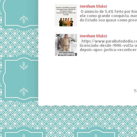
(nenhum título)
O anúncio de 5,4% feito por R
ele como grande conquista, mas
do Estado soa quase como provo
(nenhum título)
https://www.paraibatododia.c
licenciado-desde-1996-volta-
depois-apos-justica-reconhcer-
T