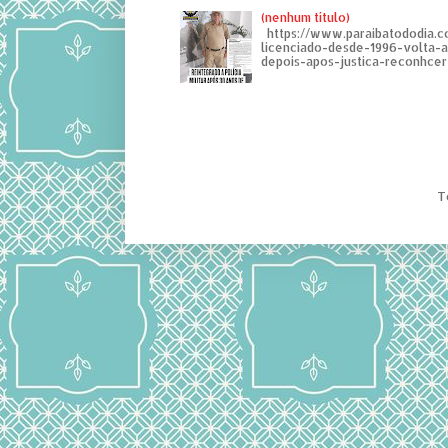
(nenhum título)
https://www.paraibatododia.c
licenciado-desde-1996-volta-
depois-apos-justica-reconhcer-
T