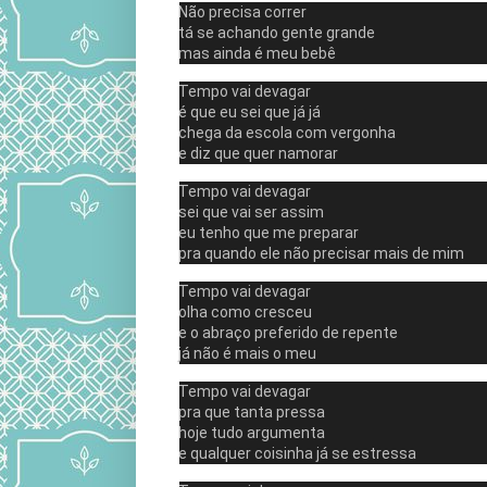
Não precisa correr
tá se achando gente grande
mas ainda é meu bebê
Tempo vai devagar
é que eu sei que já já
chega da escola com vergonha
e diz que quer namorar
Tempo vai devagar
sei que vai ser assim
eu tenho que me preparar
pra quando ele não precisar mais de mim
Tempo vai devagar
olha como cresceu
e o abraço preferido de repente
já não é mais o meu
Tempo vai devagar
pra que tanta pressa
hoje tudo argumenta
e qualquer coisinha já se estressa