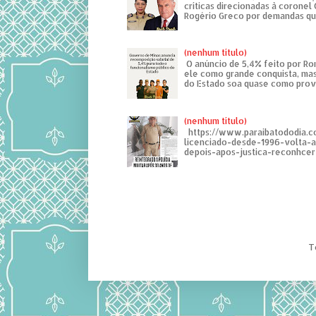
críticas direcionadas à coronel
Rogério Greco por demandas que
(nenhum título)
O anúncio de 5,4% feito por R
ele como grande conquista, mas
do Estado soa quase como provo
(nenhum título)
https://www.paraibatododia.c
licenciado-desde-1996-volta-
depois-apos-justica-reconhcer-
T