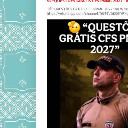
‎🫡 “QUESTÕES GRÁTIS CFS PMMG 2027” 
‎ 🫡 “QUESTÕES GRÁTIS CFS PMMG 2027” no Wha
https://whatsapp.com/channel/0029Vb8KGIYF