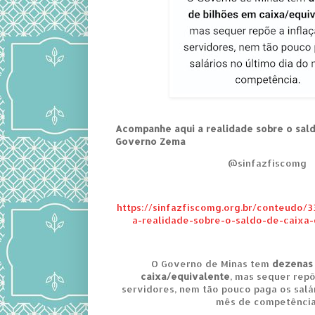
Acompanhe aqui a realidade sobre o sal
Governo Zema
@sinfazfiscomg
https://sinfazfiscomg.org.br/conteudo/
a-realidade-sobre-o-saldo-de-caix
O Governo de Minas tem
dezenas 
caixa/equivalente
, mas sequer repõ
servidores, nem tão pouco paga os salár
mês de competência