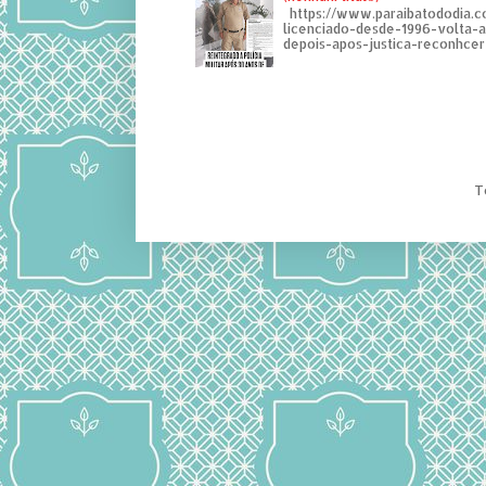
https://www.paraibatododia.c
licenciado-desde-1996-volta-
depois-apos-justica-reconhcer-
T