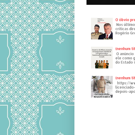
O óbvio pr
Nos último
críticas di
Rogério Gr
(nenhum tí
O anúncio 
ele como g
do Estado 
(nenhum tí
https://w
licenciad
depois-apo