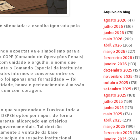
Arquivo do blog
agosto 2026
(47)
é silenciada: a escolha ignorada pelo
julho 2026
(136)
junho 2026
(175)
maio 2026
(209)
abril 2026
(265)
de expectativa e simbolismo para a
março 2026
(227)
 do COPE (Comando de Operações Penais)
fevereiro 2026
(131
, com unidade e orgulho, o nome que
janeiro 2026
(133)
nte o Comando Especial da instituição.
dezembro 2025
(157
bates internos e consenso entre os
novembro 2025
(189
ão foi apenas uma formalidade — foi
outubro 2025
(178)
idade, honra e pertencimento à missão
setembro 2025
(153
ercem com coragem.
agosto 2025
(161)
julho 2025
(159)
junho 2025
(175)
o que surpreendeu e frustrou toda a
maio 2025
(174)
o DEPEN optou por impor, de forma
abril 2025
(231)
erente, alicerçado em critérios
governamentais. Tal decisão
março 2025
(190)
amente a vontade da base
fevereiro 2025
(184
rincípio do respeito institucional
janeiro 2025
(224)