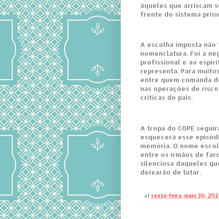
àqueles que arriscam s
frente do sistema prisio
A escolha imposta não
nomenclatura. Foi a n
profissional e ao espír
representa. Para muito
entre quem comanda do
nas operações de risco
críticas do país.
A tropa do COPE seguir
esquecerá esse episódi
memória. O nome escol
entre os irmãos de far
silenciosa daqueles qu
deixarão de lutar.
at
sexta-feira, maio 30, 202