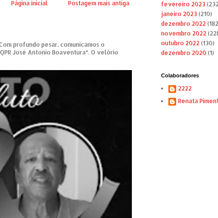
Página inicial
Postagem mais antiga
fevereiro 2023
(232
janeiro 2023
(210)
dezembro 2022
(182
novembro 2022
(22
outubro 2022
(130)
om profundo pesar, comunicamos o
 QPR José Antonio Boaventura*. O velório
dezembro 2020
(1)
Colaboradores
2222
Renata Pimen