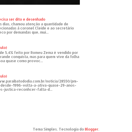
ecisa ser dito e desenhado
s dias, chamou atenção a quantidade de
recionadas à coronel Cleide e ao secretário
eco por demandas que, mui...
tulo)
de 5,4% feito por Romeu Zema é vendido por
rande conquista, mas para quem vive da folha
soa quase como provoc...
tulo)
ww.paraibatododia.com.br/noticia/28550/pm-
o-desde-1996-volta-a-ativa-quase-29-anos-
s-justica-reconhcer-falta-d...
Tema Simples. Tecnologia do
Blogger
.