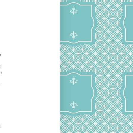
)
)
)
)
)