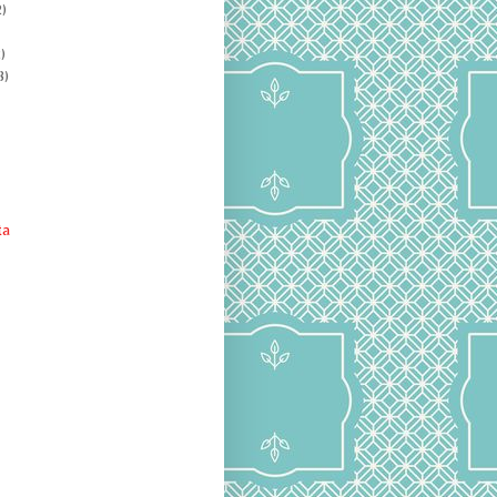
)
)
8)
ta