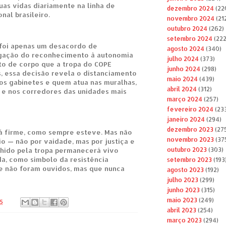
uas vidas diariamente na linha de
dezembro 2024
(22
nal brasileiro.
novembro 2024
(21
outubro 2024
(262)
setembro 2024
(222
 foi apenas um desacordo de
agosto 2024
(340)
egação do reconhecimento à autonomia
julho 2024
(373)
ito de corpo que a tropa do COPE
junho 2024
(298)
s, essa decisão revela o distanciamento
maio 2024
(439)
s gabinetes e quem atua nas muralhas,
abril 2024
(312)
 e nos corredores das unidades mais
março 2024
(257)
fevereiro 2024
(23
janeiro 2024
(294)
dezembro 2023
(27
á firme, como sempre esteve. Mas não
novembro 2023
(37
o — não por vaidade, mas por justiça e
hido pela tropa permanecerá vivo
outubro 2023
(303)
da, como símbolo da resistência
setembro 2023
(193
e não foram ouvidos, mas que nunca
agosto 2023
(192)
julho 2023
(299)
junho 2023
(315)
maio 2023
(249)
5
abril 2023
(254)
março 2023
(294)