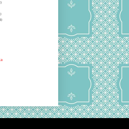
)
)
8)
ta