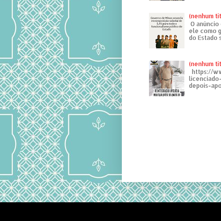
(nenhum tí
O anúncio 
ele como g
do Estado 
(nenhum tí
https://w
licenciad
depois-apo