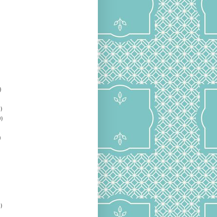
)
)
)
)
)