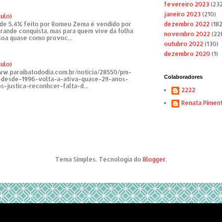
fevereiro 2023
(232
janeiro 2023
(210)
tulo)
de 5,4% feito por Romeu Zema é vendido por
dezembro 2022
(182
rande conquista, mas para quem vive da folha
novembro 2022
(22
soa quase como provoc...
outubro 2022
(130)
dezembro 2020
(1)
tulo)
ww.paraibatododia.com.br/noticia/28550/pm-
Colaboradores
o-desde-1996-volta-a-ativa-quase-29-anos-
s-justica-reconhcer-falta-d...
2222
Renata Pimen
Tema Simples. Tecnologia do
Blogger
.