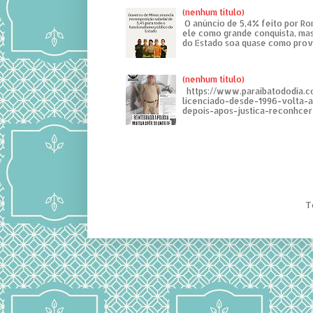
(nenhum título)
O anúncio de 5,4% feito por R
ele como grande conquista, mas
do Estado soa quase como provo
(nenhum título)
https://www.paraibatododia.c
licenciado-desde-1996-volta-
depois-apos-justica-reconhcer-
T