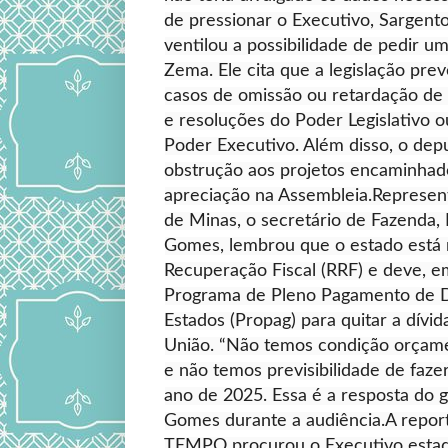
de pressionar o Executivo, Sargent
ventilou a possibilidade de pedir 
Zema. Ele cita que a legislação pr
casos de omissão ou retardação de 
e resoluções do Poder Legislativo o
Poder Executivo. Além disso, o de
obstrução aos projetos encaminha
apreciação na Assembleia.Represe
de Minas, o secretário de Fazenda, 
Gomes, lembrou que o estado está
Recuperação Fiscal (RRF) e deve, e
Programa de Pleno Pagamento de D
Estados (Propag) para quitar a dívi
União. “Não temos condição orçame
e não temos previsibilidade de faze
ano de 2025. Essa é a resposta do g
Gomes durante a audiência.A repo
TEMPO procurou o Executivo estad