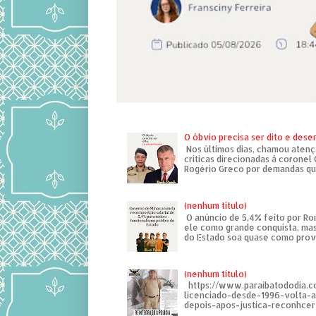
O óbvio precisa ser dito e des
Nos últimos dias, chamou atenç
críticas direcionadas à coronel
Rogério Greco por demandas que
(nenhum título)
O anúncio de 5,4% feito por R
ele como grande conquista, mas
do Estado soa quase como provo
(nenhum título)
https://www.paraibatododia.c
licenciado-desde-1996-volta-
depois-apos-justica-reconhcer-