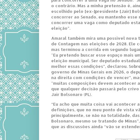
o contrário. Mas a minha pretensão é, ain
escolhido pelo [ex-]presidente [Jair] Bo
concorrer ao Senado, eu mantenho esse 
concorrer uma vaga como deputado esta
eleição”.
Amaral também mira uma possível nova t
de Contagem nas eleições de 2028. Ele 
mas terminou a corrida em segundo luga
"Eu pretendo buscar esse espaço mais u
eleição municipal. Ser deputado estadua
melhor essas condições”, declarou. Sobre
governo de Minas Gerais em 2026, o dep
na direita com condições de vencer”, ma
"muitas composições devem acontecer at
que qualquer decisão passará pelo crivo
Jair Bolsonaro (PL).
“Eu acho que muita coisa vai acontecer a
definições, que no meu ponto de vista vã
principalmente, se não na totalidade, da
Bolsonaro, mesmo se tratando de Minas”
que as discussões ainda “vão se estender