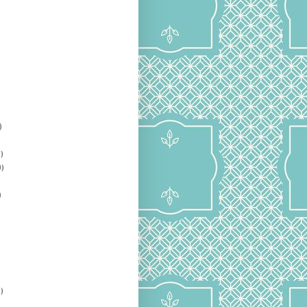
)
)
)
)
)