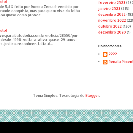
tulo)
fevereiro 2023
(232
de 5,4% feito por Romeu Zema é vendido por
janeiro 2023
(210)
rande conquista, mas para quem vive da folha
dezembro 2022
(182
soa quase como provoc...
novembro 2022
(22
outubro 2022
(130)
tulo)
dezembro 2020
(1)
ww.paraibatododia.com.br/noticia/28550/pm-
o-desde-1996-volta-a-ativa-quase-29-anos-
s-justica-reconhcer-falta-d...
Colaboradores
2222
Renata Pimen
Tema Simples. Tecnologia do
Blogger
.