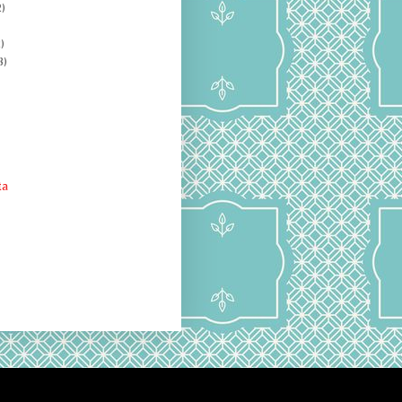
)
)
8)
ta