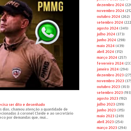
dezembro 2024
(22
novembro 2024
(21
outubro 2024
(262)
setembro 2024
(222
agosto 2024
(340)
julho 2024
(373)
junho 2024
(298)
maio 2024
(439)
abril 2024
(312)
março 2024
(257)
fevereiro 2024
(23
janeiro 2024
(294)
dezembro 2023
(27
novembro 2023
(37
outubro 2023
(303)
setembro 2023
(193
agosto 2023
(192)
julho 2023
(299)
ecisa ser dito e desenhado
s dias, chamou atenção a quantidade de
junho 2023
(315)
recionadas à coronel Cleide e ao secretário
maio 2023
(249)
eco por demandas que, mui...
abril 2023
(254)
março 2023
(294)