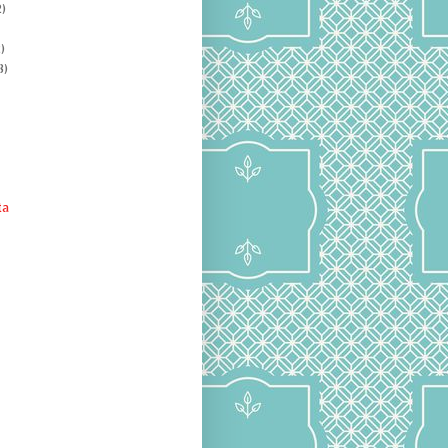
)
)
8)
ta