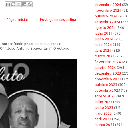
dezembro 2024
(22
novembro 2024
(21
outubro 2024
(262)
Página inicial
Postagem mais antiga
setembro 2024
(222
agosto 2024
(340)
julho 2024
(373)
junho 2024
(298)
om profundo pesar, comunicamos o
maio 2024
(439)
 QPR José Antonio Boaventura*. O velório
abril 2024
(312)
março 2024
(257)
fevereiro 2024
(23
janeiro 2024
(294)
dezembro 2023
(27
novembro 2023
(37
outubro 2023
(303)
setembro 2023
(193
agosto 2023
(192)
julho 2023
(299)
junho 2023
(315)
maio 2023
(249)
abril 2023
(254)
março 2023
(294)