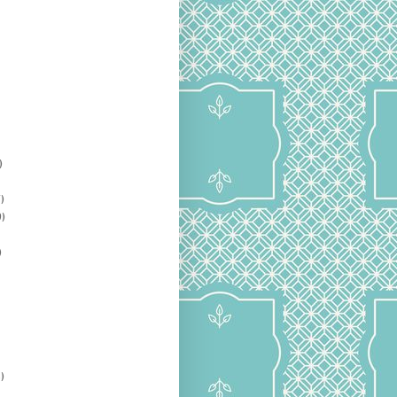
)
)
)
)
)