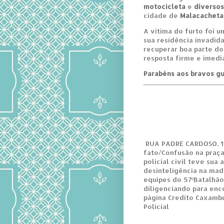
motocicleta
e
diversos
cidade de
Malacacheta
A vítima do furto foi 
sua residência invadida
recuperar boa parte d
resposta firme e imedi
Parabéns aos bravos gu
RUA PADRE CARDOSO, 11
fato/Confusão na praça
policial civil teve sua
desinteligência na mad
equipes do 57ºBatalhão
diligenciando para enc
página Credito Caxamb
Policial