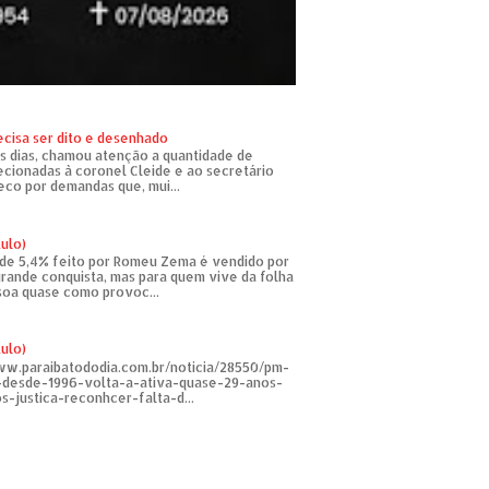
ecisa ser dito e desenhado
s dias, chamou atenção a quantidade de
recionadas à coronel Cleide e ao secretário
eco por demandas que, mui...
tulo)
de 5,4% feito por Romeu Zema é vendido por
rande conquista, mas para quem vive da folha
soa quase como provoc...
tulo)
ww.paraibatododia.com.br/noticia/28550/pm-
o-desde-1996-volta-a-ativa-quase-29-anos-
s-justica-reconhcer-falta-d...