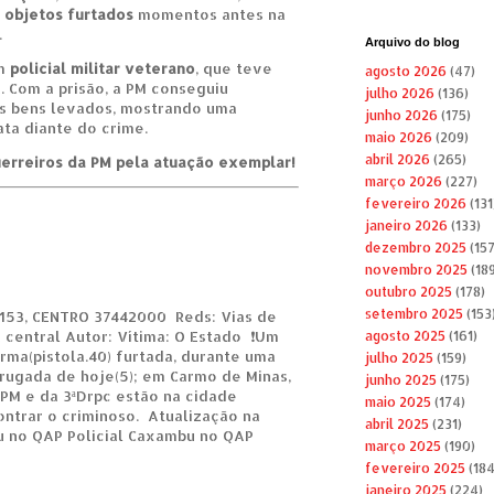
 objetos furtados
momentos antes na
.
Arquivo do blog
um
policial militar veterano
, que teve
agosto 2026
(47)
. Com a prisão, a PM conseguiu
julho 2026
(136)
os bens levados, mostrando uma
junho 2026
(175)
ata diante do crime.
maio 2026
(209)
abril 2026
(265)
erreiros da PM pela atuação exemplar!
março 2026
(227)
fevereiro 2026
(131
janeiro 2026
(133)
dezembro 2025
(157
novembro 2025
(189
outubro 2025
(178)
setembro 2025
(153
53, CENTRO 37442000 Reds: Vias de
 central Autor: Vítima: O Estado ❗Um
agosto 2025
(161)
 arma(pistola.40) furtada, durante uma
julho 2025
(159)
rugada de hoje(5); em Carmo de Minas,
junho 2025
(175)
PM e da 3ªDrpc estão na cidade
maio 2025
(174)
ontrar o criminoso. Atualização na
abril 2025
(231)
u no QAP Policial Caxambu no QAP
março 2025
(190)
fevereiro 2025
(184
janeiro 2025
(224)