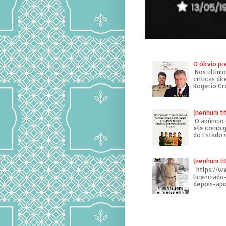
O óbvio pr
Nos último
críticas di
Rogério Gr
(nenhum tí
O anúncio 
ele como g
do Estado 
(nenhum tí
https://w
licenciad
depois-apo