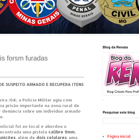
Blog da Renata
is forsm furadas
DE SUSPEITO ARMADO E RECUPERA ITENS
.
ra (04), a Polícia Militar agiu com
ma prisão importante na zona rural de
r denúncia sobre um indivíduo armado
Pesquisar este blog
e.
olicial foi ao local e abordou o
 encontrada uma pistola
calibre 9mm
,
Página inicial
unições
, além de
dois celulares
, uma