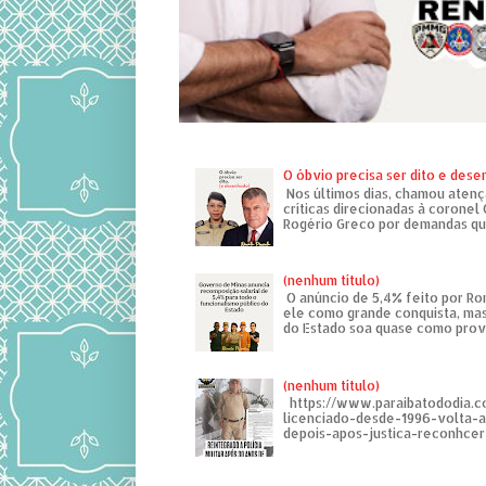
O óbvio precisa ser dito e des
Nos últimos dias, chamou atenç
críticas direcionadas à coronel
Rogério Greco por demandas que
(nenhum título)
O anúncio de 5,4% feito por R
ele como grande conquista, mas
do Estado soa quase como provo
(nenhum título)
https://www.paraibatododia.c
licenciado-desde-1996-volta-
depois-apos-justica-reconhcer-