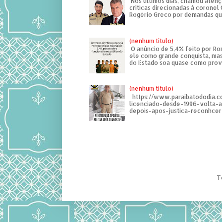
Nos últimos dias, chamou atenç
críticas direcionadas à coronel
Rogério Greco por demandas que
(nenhum título)
O anúncio de 5,4% feito por R
ele como grande conquista, mas
do Estado soa quase como provo
(nenhum título)
https://www.paraibatododia.c
licenciado-desde-1996-volta-
depois-apos-justica-reconhcer-
T