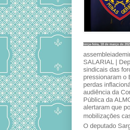
terça-feira, 18 de março de 202
assembleiade
SALARIAL | Depu
sindicais das fo
pressionaram o 
perdas inflacion
audiência da C
Pública da ALMG,
alertaram que p
mobilizações ca
O deputado Sarg