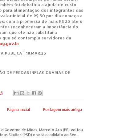
também foi debatida a ajuda de custo
 para alimentação dos integrantes das
valor inicial de R$ 50 por dia começa a
s, com a promessa de mais R$ 25 até o
pantes reconheceram a importância do
ram que ele não substitui a
e que só contempla servidores da
mg.gov.br
 PUBLICA | 18.MAR.25
ÃO DE PERDAS INFLACIONÁRIAS DE
25
Página inicial
Postagem mais antiga
 o Governo de Minas, Marcelo Aro (PP) voltou
teus Simões (PSD) e será candidato ao Sen...