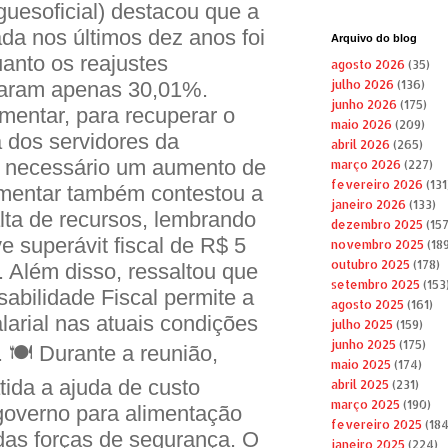
uesoficial) destacou que a
da nos últimos dez anos foi
Arquivo do blog
anto os reajustes
agosto 2026
(35)
aram apenas 30,01%.
julho 2026
(136)
junho 2026
(175)
mentar, para recuperar o
maio 2026
(209)
 dos servidores da
abril 2026
(265)
a necessário um aumento de
março 2026
(227)
fevereiro 2026
(131
mentar também contestou a
janeiro 2026
(133)
falta de recursos, lembrando
dezembro 2025
(157
e superávit fiscal de R$ 5
novembro 2025
(189
outubro 2025
(178)
 Além disso, ressaltou que
setembro 2025
(153
abilidade Fiscal permite a
agosto 2025
(161)
arial nas atuais condições
julho 2025
(159)
junho 2025
(175)
 🍽️ Durante a reunião,
maio 2025
(174)
ida a ajuda de custo
abril 2025
(231)
março 2025
(190)
governo para alimentação
fevereiro 2025
(184
das forças de segurança. O
janeiro 2025
(224)