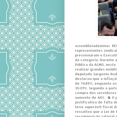
assembleiademinas RE
representantes sindica
pressionaram o Executi
da categoria. Durante 
Pública da ALMG, nesta 
realizar grandes mobil
deputado Sargento Rod
destacou que a inflaçã
de 74,89%, enquanto o
30,01%. Segundo o parl
compra dos servidores 
aumento de 44%. 💲 O 
justificativa de falta 
teve superávit fiscal d
ressaltou que a Lei de 
recomposição salarial 