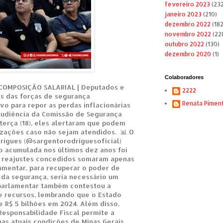
fevereiro 2023
(232
janeiro 2023
(210)
dezembro 2022
(182
novembro 2022
(22
outubro 2022
(130)
dezembro 2020
(1)
Colaboradores
COMPOSIÇÃO SALARIAL | Deputados e
2222
is das forças de segurança
Renata Pimen
vo para repor as perdas inflacionárias
audiência da Comissão de Segurança
terça (18), eles alertaram que podem
izações caso não sejam atendidos. 📊 O
rigues (@sargentorodriguesoficial)
o acumulada nos últimos dez anos foi
s reajustes concedidos somaram apenas
amentar, para recuperar o poder de
da segurança, seria necessário um
parlamentar também contestou a
de recursos, lembrando que o Estado
e R$ 5 bilhões em 2024. Além disso,
Responsabilidade Fiscal permite a
nas atuais condições de Minas Gerais.