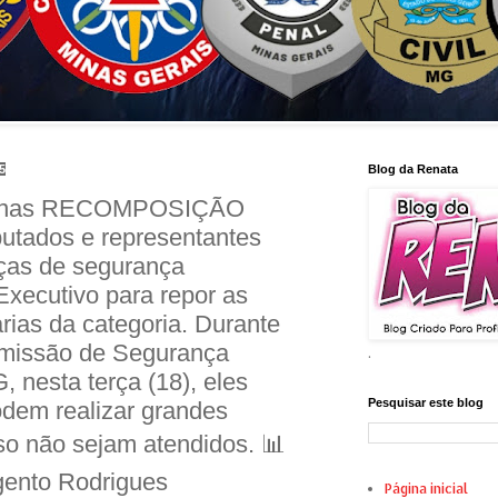
5
Blog da Renata
minas RECOMPOSIÇÃO
tados e representantes
rças de segurança
Executivo para repor as
árias da categoria. Durante
omissão de Segurança
.
 nesta terça (18), eles
Pesquisar este blog
odem realizar grandes
so não sejam atendidos. 📊
ento Rodrigues
Página inicial