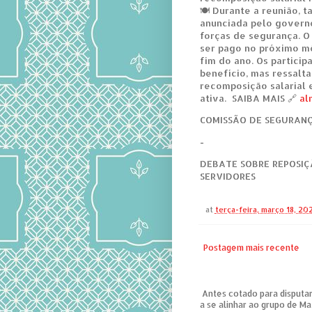
🍽️ Durante a reunião, 
anunciada pelo governo
forças de segurança. O 
ser pago no próximo mê
fim do ano. Os partici
benefício, mas ressalta
recomposição salarial 
ativa. SAIBA MAIS 🔗
al
COMISSÃO DE SEGURANÇA
-
DEBATE SOBRE REPOSIÇ
SERVIDORES
at
terça-feira, março 18, 20
Postagem mais recente
Antes cotado para disputar
a se alinhar ao grupo de Ma