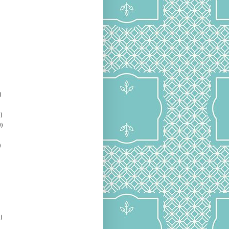
)
)
)
)
)