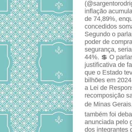
(@sargentorodrig
inflação acumula
de 74,89%, enqu
concedidos som
Segundo o parla
poder de compra
segurança, seri
44%. 💲 O parla
justificativa de 
que o Estado tev
bilhões em 2024.
a Lei de Respons
recomposição sal
de Minas Gerais.
também foi debat
anunciada pelo 
dos integrantes 