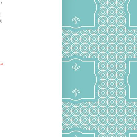
)
)
8)
ta