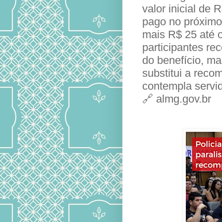
valor inicial de
pago no próxim
mais R$ 25 até o
participantes re
do benefício, ma
substitui a reco
contempla servi
🔗 almg.gov.br