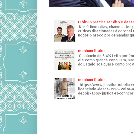
O óbvio precisa ser dito e des
Nos últimos dias, chamou atenç
críticas direcionadas à coronel
Rogério Greco por demandas que
(nenhum título)
O anúncio de 5,4% feito por R
ele como grande conquista, mas
do Estado soa quase como provo
(nenhum título)
https://www.paraibatododia.c
licenciado-desde-1996-volta-
depois-apos-justica-reconhcer-
T