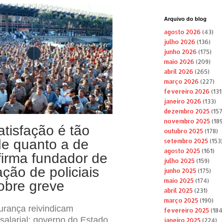
Arquivo do blog
agosto 2026
(43)
julho 2026
(136)
junho 2026
(175)
maio 2026
(209)
abril 2026
(265)
março 2026
(227)
fevereiro 2026
(131
janeiro 2026
(133)
dezembro 2025
(157
novembro 2025
(189
satisfação é tão
outubro 2025
(178)
e quanto a de
setembro 2025
(153
agosto 2025
(161)
firma fundador de
julho 2025
(159)
ção de policiais
junho 2025
(175)
maio 2025
(174)
obre greve
abril 2025
(231)
março 2025
(190)
urança reivindicam
fevereiro 2025
(184
alarial; governo do Estado
janeiro 2025
(224)