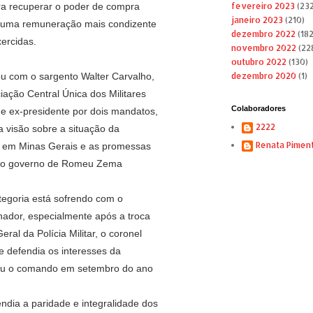
a recuperar o poder de compra
fevereiro 2023
(232
janeiro 2023
(210)
r uma remuneração mais condizente
dezembro 2022
(182
xercidas.
novembro 2022
(22
outubro 2022
(130)
u com o sargento Walter Carvalho,
dezembro 2020
(1)
ação Central Única dos Militares
Colaboradores
e ex-presidente por dois mandatos,
2222
a visão sobre a situação da
Renata Pimen
a em Minas Gerais e as promessas
lo governo de Romeu Zema
tegoria está sofrendo com o
ador, especialmente após a troca
al da Polícia Militar, o coronel
e defendia os interesses da
ou o comando em setembro do ano
endia a paridade e integralidade dos