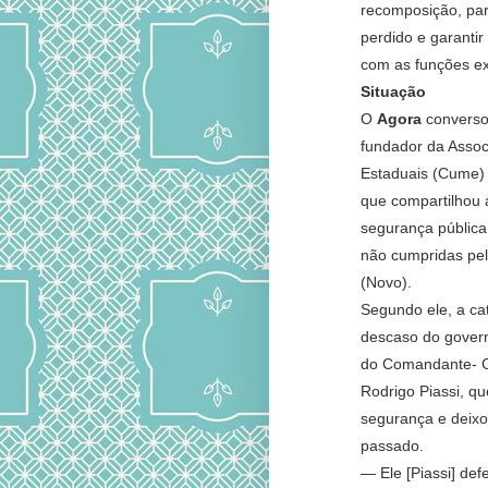
recomposição, par
perdido e garanti
com as funções e
Situação
O
Agora
converso
fundador da Associ
Estaduais (Cume) 
que compartilhou 
segurança públic
não cumpridas pe
(Novo).
Segundo ele, a ca
descaso do govern
do Comandante- Ger
Rodrigo Piassi, qu
segurança e deix
passado.
— Ele [Piassi] def