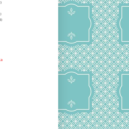
)
)
8)
ta