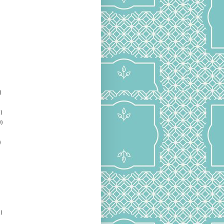
)
)
)
)
)