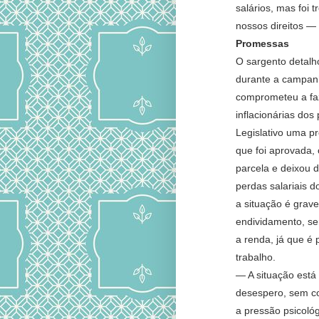
salários, mas foi 
nossos direitos —
Promessas
O sargento detal
durante a campanh
comprometeu a faz
inflacionárias dos 
Legislativo uma p
que foi aprovada
parcela e deixou 
perdas salariais d
a situação é grave
endividamento, se
a renda, já que é p
trabalho.
— A situação está 
desespero, sem co
a pressão psicoló