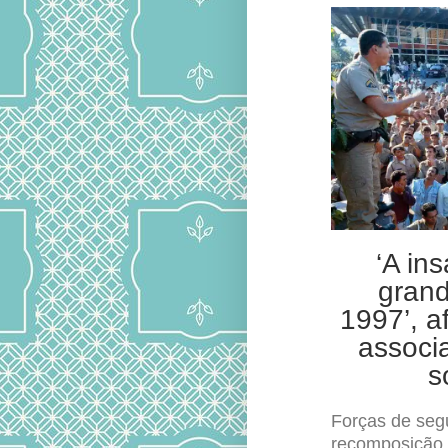
‘A in
grand
1997’, a
associa
s
Forças de seg
recomposição s