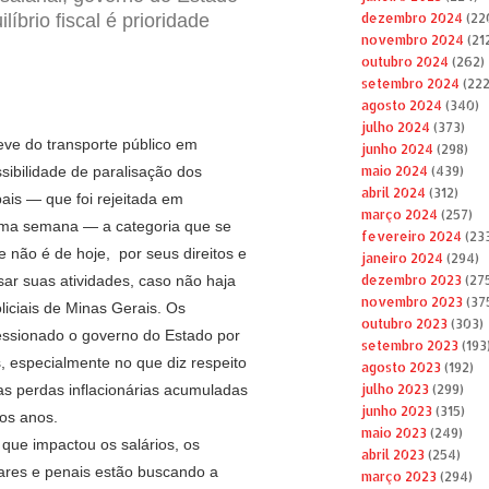
líbrio fiscal é prioridade
dezembro 2024
(22
novembro 2024
(21
outubro 2024
(262)
setembro 2024
(222
agosto 2024
(340)
julho 2024
(373)
eve do transporte público em
junho 2024
(298)
ssibilidade de paralisação dos
maio 2024
(439)
abril 2024
(312)
ais — que foi rejeitada em
março 2024
(257)
ima semana — a categoria que se
fevereiro 2024
(23
e não é de hoje, por seus direitos e
janeiro 2024
(294)
ar suas atividades, caso não haja
dezembro 2023
(27
novembro 2023
(37
liciais de Minas Gerais. Os
outubro 2023
(303)
essionado o governo do Estado por
setembro 2023
(193
s, especialmente no que diz respeito
agosto 2023
(192)
s perdas inflacionárias acumuladas
julho 2023
(299)
junho 2023
(315)
mos anos.
maio 2023
(249)
que impactou os salários, os
abril 2023
(254)
litares e penais estão buscando a
março 2023
(294)