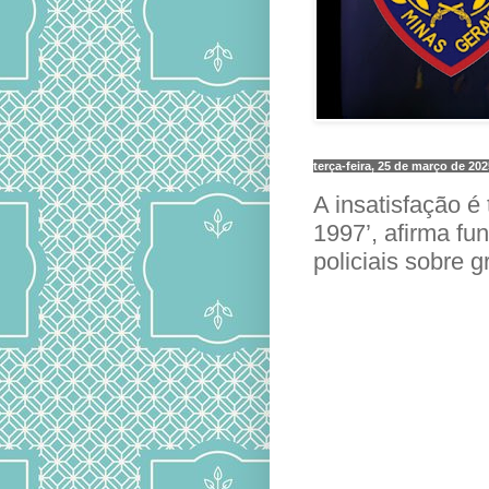
terça-feira, 25 de março de 202
A insatisfação é
1997’, afirma fu
policiais sobre g