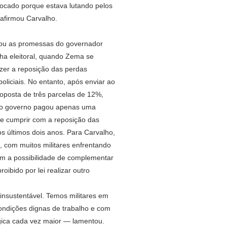
trocado porque estava lutando pelos
 afirmou Carvalho.
hou as promessas do governador
a eleitoral, quando Zema se
er a reposição das perdas
policiais. No entanto, após enviar ao
roposta de três parcelas de 12%,
, o governo pagou apenas uma
de cumprir com a reposição das
os últimos dois anos. Para Carvalho,
, com muitos militares enfrentando
m a possibilidade de complementar
roibido por lei realizar outro
insustentável. Temos militares em
ndições dignas de trabalho e com
gica cada vez maior — lamentou.