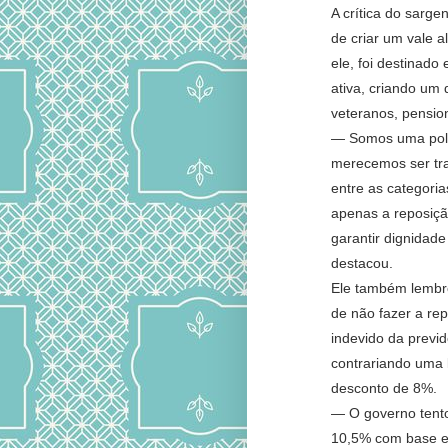
A crítica do sarg
de criar um vale 
ele, foi destinado
ativa, criando um 
veteranos, pensio
— Somos uma políc
merecemos ser tra
entre as categori
apenas a reposiçã
garantir dignidad
destacou.
Ele também lembr
de não fazer a rep
indevido da previd
contrariando uma 
desconto de 8%.
— O governo tent
10,5% com base e