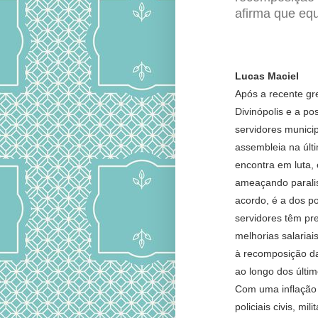
afirma que equi
Lucas Maciel
Após a recente gr
Divinópolis e a po
servidores municip
assembleia na últ
encontra em luta, 
ameaçando paralis
acordo, é a dos po
servidores têm pr
melhorias salariai
à recomposição da
ao longo dos últi
Com uma inflação 
policiais civis, mi