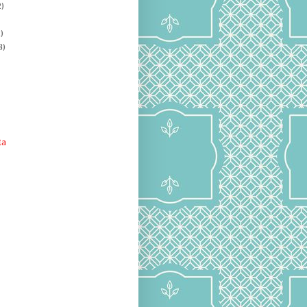
)
)
8)
ta