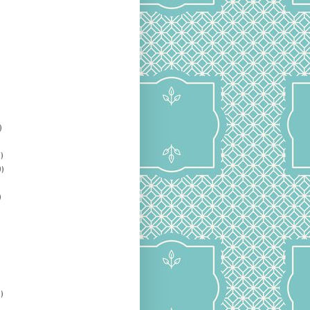
)
)
)
)
)