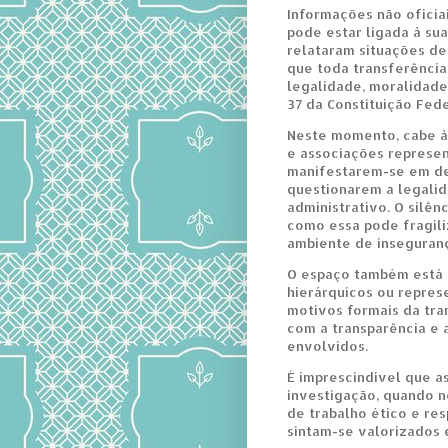
Informações não ofici
pode estar ligada à su
relataram situações de 
que toda transferência 
legalidade, moralidade
37 da Constituição Fede
Neste momento, cabe às
e associações represent
manifestarem-se em def
questionarem a legalid
administrativo. O silên
como essa pode fragili
ambiente de insegurança
O espaço também está 
hierárquicos ou repres
motivos formais da tra
com a transparência e 
envolvidos.
É imprescindível que a
investigação, quando 
de trabalho ético e re
sintam-se valorizados 