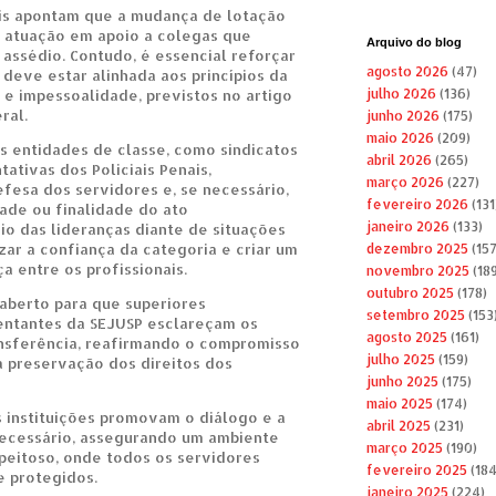
ais apontam que a mudança de lotação
a atuação em apoio a colegas que
Arquivo do blog
assédio. Contudo, é essencial reforçar
agosto 2026
(47)
deve estar alinhada aos princípios da
 e impessoalidade, previstos no artigo
julho 2026
(136)
ral.
junho 2026
(175)
maio 2026
(209)
 entidades de classe, como sindicatos
abril 2026
(265)
ativas dos Policiais Penais,
março 2026
(227)
esa dos servidores e, se necessário,
fevereiro 2026
(131
ade ou finalidade do ato
janeiro 2026
(133)
cio das lideranças diante de situações
zar a confiança da categoria e criar um
dezembro 2025
(157
 entre os profissionais.
novembro 2025
(189
outubro 2025
(178)
aberto para que superiores
setembro 2025
(153
entantes da SEJUSP esclareçam os
agosto 2025
(161)
nsferência, reafirmando o compromisso
julho 2025
(159)
a preservação dos direitos dos
junho 2025
(175)
maio 2025
(174)
s instituições promovam o diálogo e a
abril 2025
(231)
necessário, assegurando um ambiente
março 2025
(190)
speitoso, onde todos os servidores
fevereiro 2025
(184
e protegidos.
janeiro 2025
(224)