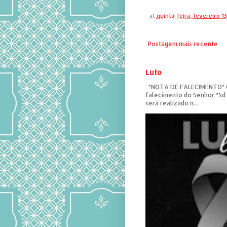
at
quinta-feira, fevereiro 1
Postagem mais recente
Luto
*NOTA DE FALECIMENTO* C
falecimento do Senhor *Sd
será realizado n...