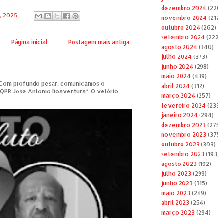
dezembro 2024
(22
3, 2025
novembro 2024
(21
outubro 2024
(262)
setembro 2024
(222
Página inicial
Postagem mais antiga
agosto 2024
(340)
julho 2024
(373)
junho 2024
(298)
maio 2024
(439)
om profundo pesar, comunicamos o
abril 2024
(312)
 QPR José Antonio Boaventura*. O velório
março 2024
(257)
fevereiro 2024
(23
janeiro 2024
(294)
dezembro 2023
(27
novembro 2023
(37
outubro 2023
(303)
setembro 2023
(193
agosto 2023
(192)
julho 2023
(299)
junho 2023
(315)
maio 2023
(249)
abril 2023
(254)
março 2023
(294)