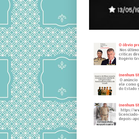
O óbvio pr
Nos último
críticas di
Rogério Gr
(nenhum tí
O anúncio 
ele como g
do Estado 
(nenhum tí
https://w
licenciad
depois-apo