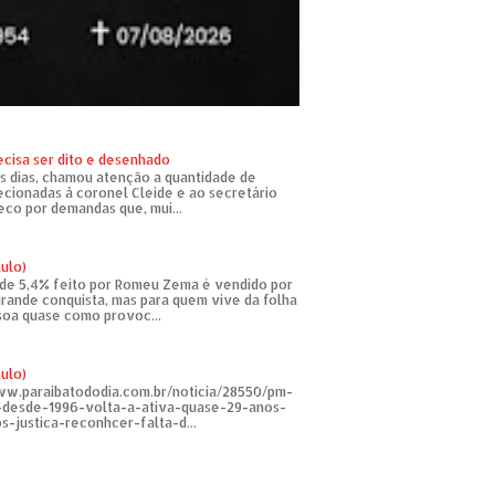
ecisa ser dito e desenhado
s dias, chamou atenção a quantidade de
recionadas à coronel Cleide e ao secretário
eco por demandas que, mui...
tulo)
de 5,4% feito por Romeu Zema é vendido por
rande conquista, mas para quem vive da folha
soa quase como provoc...
tulo)
ww.paraibatododia.com.br/noticia/28550/pm-
o-desde-1996-volta-a-ativa-quase-29-anos-
s-justica-reconhcer-falta-d...