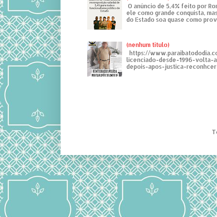
O anúncio de 5,4% feito por R
ele como grande conquista, mas
do Estado soa quase como provo
(nenhum título)
https://www.paraibatododia.c
licenciado-desde-1996-volta-
depois-apos-justica-reconhcer-
T