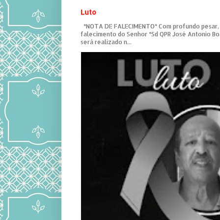
Luto
*NOTA DE FALECIMENTO* Com profundo pesar,
falecimento do Senhor *Sd QPR José Antonio Bo
será realizado n...