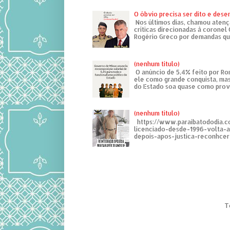
O óbvio precisa ser dito e des
Nos últimos dias, chamou atenç
críticas direcionadas à coronel
Rogério Greco por demandas que
(nenhum título)
O anúncio de 5,4% feito por R
ele como grande conquista, mas
do Estado soa quase como provo
(nenhum título)
https://www.paraibatododia.c
licenciado-desde-1996-volta-
depois-apos-justica-reconhcer-
T