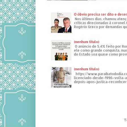
O óbvio precisa ser dito e des
Nos últimos dias, chamou atenç
críticas direcionadas à coronel
Rogério Greco por demandas que
(nenhum título)
O anúncio de 5,4% feito por R
ele como grande conquista, mas
do Estado soa quase como provo
(nenhum título)
https://www.paraibatododia.c
licenciado-desde-1996-volta-
depois-apos-justica-reconhcer-
T