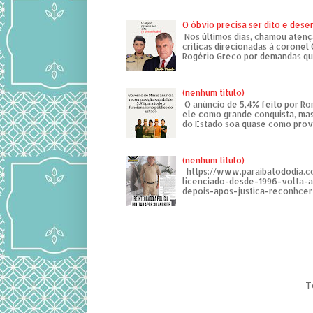
O óbvio precisa ser dito e des
Nos últimos dias, chamou atenç
críticas direcionadas à coronel
Rogério Greco por demandas que
(nenhum título)
O anúncio de 5,4% feito por R
ele como grande conquista, mas
do Estado soa quase como provo
(nenhum título)
https://www.paraibatododia.c
licenciado-desde-1996-volta-
depois-apos-justica-reconhcer-
T