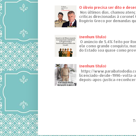
O óbvio precisa ser dito e des
Nos últimos dias, chamou atenç
críticas direcionadas à coronel
Rogério Greco por demandas que
(nenhum título)
O anúncio de 5,4% feito por R
ele como grande conquista, mas
do Estado soa quase como provo
(nenhum título)
https://www.paraibatododia.c
licenciado-desde-1996-volta-
depois-apos-justica-reconhcer-
T