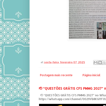
at
sexta-feira, fevereiro 07, 2025
Postagem mais recente
Página inicial
‎🫡 “QUESTÕES GRÁTIS CFS PMMG 2027” 
‎ 🫡 “QUESTÕES GRÁTIS CFS PMMG 2027” no Wha
https://whatsapp.com/channel/0029Vb8KGIYF