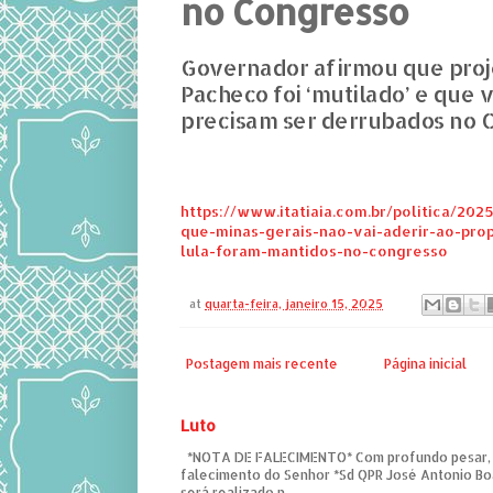
no Congresso
Governador afirmou que proj
Pacheco foi ‘mutilado’ e que 
precisam ser derrubados no 
https://www.itatiaia.com.br/politica/202
que-minas-gerais-nao-vai-aderir-ao-pro
lula-foram-mantidos-no-congresso
at
quarta-feira, janeiro 15, 2025
Postagem mais recente
Página inicial
Luto
*NOTA DE FALECIMENTO* Com profundo pesar,
falecimento do Senhor *Sd QPR José Antonio Bo
será realizado n...