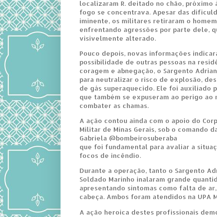
localizaram R. deitado no chão, próximo 
fogo se concentrava. Apesar das dificul
iminente, os militares retiraram o home
enfrentando agressões por parte dele, 
visivelmente alterado.
Pouco depois, novas informações indica
possibilidade de outras pessoas na resi
coragem e abnegação, o Sargento Adrian
para neutralizar o risco de explosão, d
de gás superaquecido. Ele foi auxiliado 
que também se expuseram ao perigo ao re
combater as chamas.
A ação contou ainda com o apoio do Cor
Militar de Minas Gerais, sob o comando 
Gabriela @bombeirosuberaba
que foi fundamental para avaliar a situa
focos de incêndio.
Durante a operação, tanto o Sargento Ad
Soldado Marinho inalaram grande quanti
apresentando sintomas como falta de ar,
cabeça. Ambos foram atendidos na UPA M
A ação heroica destes profissionais de