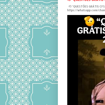
‎ 🫡 “QUESTÕES GRÁTIS CF
https://whatsapp.com/ch