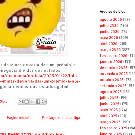
Arquivo do blog
agosto 2026
(43)
julho 2026
(136)
junho 2026
(175)
maio 2026
(209)
abril 2026
(265)
março 2026
(227)
fevereiro 2026
(131
janeiro 2026
(133)
r de Minas deveria dar um 'prêmio' a
dezembro 2025
(157
enegocia dívidas dos estados
novembro 2025
(189
om/economia/noticia/2025/01/22/lula-
outubro 2025
(178)
-minas-deveria-dar-um-premio-a-ele-
setembro 2025
(153
gocia-dividas-dos-estados.ghtml
agosto 2025
(161)
julho 2025
(159)
 2025
junho 2025
(175)
maio 2025
(174)
abril 2025
(231)
Página inicial
Postagem mais antiga
março 2025
(190)
fevereiro 2025
(184
janeiro 2025
(224)
 CFS PMMG 2027” no WhatsApp: