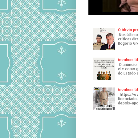
O óbvio pr
Nos último
críticas di
Rogério Gr
(nenhum tí
O anúncio 
ele como g
do Estado 
(nenhum tí
https://w
licenciad
depois-apo