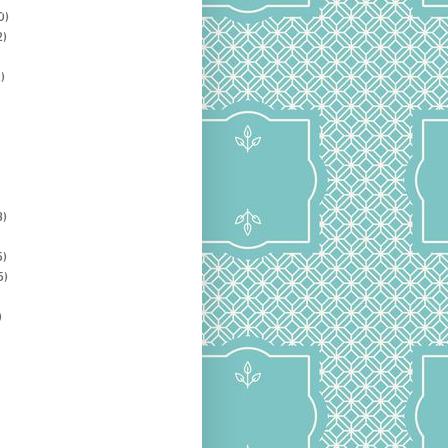
0)
2)
)
3)
5)
5)
)