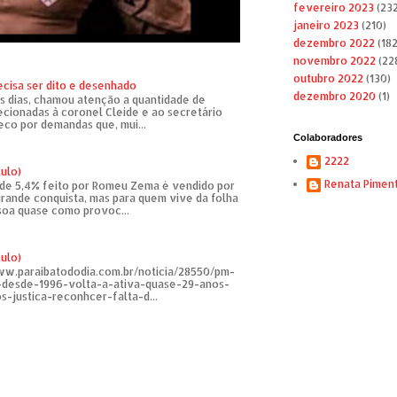
fevereiro 2023
(232
janeiro 2023
(210)
dezembro 2022
(182
novembro 2022
(22
outubro 2022
(130)
ecisa ser dito e desenhado
dezembro 2020
(1)
s dias, chamou atenção a quantidade de
recionadas à coronel Cleide e ao secretário
eco por demandas que, mui...
Colaboradores
2222
tulo)
Renata Pimen
de 5,4% feito por Romeu Zema é vendido por
rande conquista, mas para quem vive da folha
soa quase como provoc...
tulo)
ww.paraibatododia.com.br/noticia/28550/pm-
o-desde-1996-volta-a-ativa-quase-29-anos-
s-justica-reconhcer-falta-d...