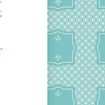
)
)
8)
ta