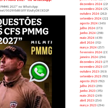
dezembro 2024
(22
S PMMG 2027” no WhatsApp:
novembro 2024
(21
annel/0029Vb8KGIYFXUuRyDKCKD2P
outubro 2024
(262)
setembro 2024
(222
agosto 2024
(340)
julho 2024
(373)
junho 2024
(298)
maio 2024
(439)
abril 2024
(312)
março 2024
(257)
fevereiro 2024
(23
janeiro 2024
(294)
dezembro 2023
(27
novembro 2023
(37
outubro 2023
(303)
setembro 2023
(193
agosto 2023
(192)
julho 2023
(299)
junho 2023
(315)
maio 2023
(249)
abril 2023
(254)
março 2023
(294)