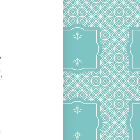
)
)
)
)
)