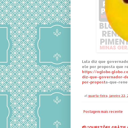
Lula diz que governado
ele por proposta que r
https://oglobo.globo.c
diz-que-governador-de
por-propost
a-que-rene
at
quarta-feira, janeiro 22,
Postagem mais recente
‎🫡 “QUESTÕES GRÁTIS