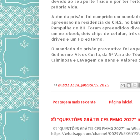
devido ao seu porte físico e por ter feit
própria vida.
Além da prisão, foi cumprido um mandad
apreensão na residência de
C.H.S.
, no bai
Pampulha de BH. Foram apreendidos diver
um notebook, dois chips de celular, três 
drives e um HD externo.
O mandado de prisão preventiva foi expe
Guilherme Alves Costa, da 5ª Vara de Tó
Criminosa e Lavagem de Bens e Valores 
at
quarta-feira, janeiro 15, 2025
Postagem mais recente
Página inicial
‎🫡 “QUESTÕES GRÁTIS CFS PMMG 2027” 
‎ 🫡 “QUESTÕES GRÁTIS CFS PMMG 2027” no Wha
https://whatsapp.com/channel/0029Vb8KGIYF