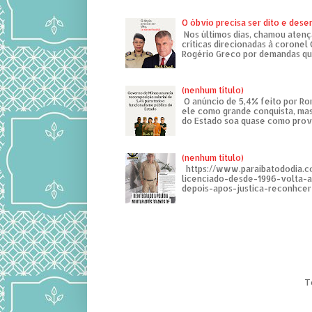
O óbvio precisa ser dito e des
Nos últimos dias, chamou atenç
críticas direcionadas à coronel
Rogério Greco por demandas que
(nenhum título)
O anúncio de 5,4% feito por R
ele como grande conquista, mas
do Estado soa quase como provo
(nenhum título)
https://www.paraibatododia.c
licenciado-desde-1996-volta-
depois-apos-justica-reconhcer-
T