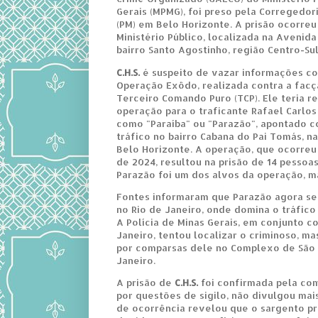
Gerais (MPMG), foi preso pela Corregedori
(PM) em Belo Horizonte. A prisão ocorre
Ministério Público, localizada na Avenida
bairro Santo Agostinho, região Centro-Su
C.H.S.
é suspeito de vazar informações co
Operação Exôdo, realizada contra a facç
Terceiro Comando Puro (TCP). Ele teria 
operação para o traficante Rafael Carlos
como "Paraíba" ou "Parazão", apontado c
tráfico no bairro Cabana do Pai Tomás, n
Belo Horizonte. A operação, que ocorre
de 2024, resultou na prisão de 14 pessoas
Parazão foi um dos alvos da operação, m
Fontes informaram que Parazão agora se
no Rio de Janeiro, onde domina o tráfico
A Polícia de Minas Gerais, em conjunto co
Janeiro, tentou localizar o criminoso, mas
por comparsas dele no Complexo de São C
Janeiro.
A prisão de
C.H.S.
foi confirmada pela com
por questões de sigilo, não divulgou mai
de ocorrência revelou que o sargento p