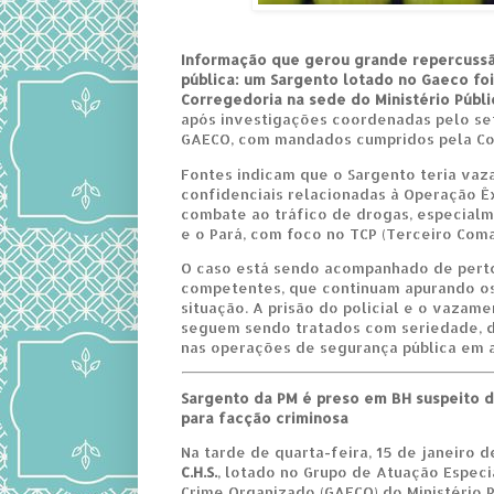
Informação que gerou grande repercuss
pública: um Sargento lotado no Gaeco foi
Corregedoria na sede do Ministério Públi
após investigações coordenadas pelo seto
GAECO, com mandados cumpridos pela Co
Fontes indicam que o Sargento teria va
confidenciais relacionadas à Operação Ê
combate ao tráfico de drogas, especialm
e o Pará, com foco no TCP (Terceiro Com
O caso está sendo acompanhado de perto
competentes, que continuam apurando os
situação. A prisão do policial e o vazam
seguem sendo tratados com seriedade, d
nas operações de segurança pública em
Sargento da PM é preso em BH suspeito 
para facção criminosa
Na tarde de quarta-feira, 15 de janeiro 
C.H.S.
, lotado no Grupo de Atuação Espec
Crime Organizado (GAECO) do Ministério 