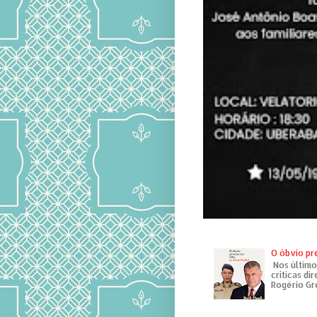
O óbvio pr
Nos último
críticas di
Rogério Gr