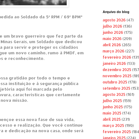
Arquivo do blog
edida ao Soldado da 5ª RPM / 69º BPM*
agosto 2026
(47)
julho 2026
(136)
junho 2026
(175)
e um bravo guerreiro que fez parte da
maio 2026
(209)
e Minas Gerais, um Soldado que dedicou
abril 2026
(265)
a para servir e proteger os cidadãos
março 2026
(227)
egue um novo caminho, rumo à PMDF, em
fevereiro 2026
(131
os e reconhecimento.
janeiro 2026
(133)
dezembro 2025
(157
novembro 2025
(189
ssa gratidão por todo o tempo e
outubro 2025
(178)
sa instituição e à segurança pública
setembro 2025
(153
ajetória aqui foi marcada pelo
vura, características que certamente
agosto 2025
(161)
 nova missão.
julho 2025
(159)
junho 2025
(175)
maio 2025
(174)
ençoe essa nova fase de sua vida,
abril 2025
(231)
ucesso e realização. Que você continue
março 2025
(190)
a e dedicação na nova casa, onde será
fevereiro 2025
(184
janeiro 2025
(224)