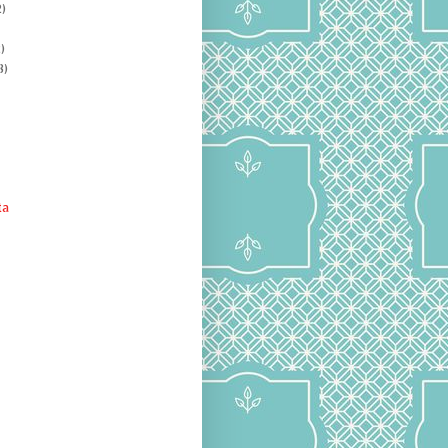
)
)
8)
ta