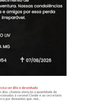
ecisa ser dito e desenhado
s dias, chamou atenção a quantidade de
recionadas à coronel Cleide e ao secretário
eco por demandas que, mui...