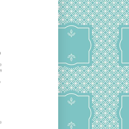
)
)
)
)
)