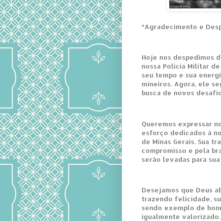
*Agradecimento e Desp
Hoje nos despedimos d
nossa Polícia Militar d
seu tempo e sua energi
mineiros. Agora, ele s
busca de novos desafi
Queremos expressar no
esforço dedicados à nos
de Minas Gerais. Sua tr
compromisso e pela bra
serão levadas para sua
Desejamos que Deus ab
trazendo felicidade, s
sendo exemplo de honr
igualmente valorizado.