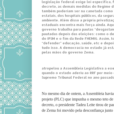
legislação federal exige lei específica, 
decreto, as demais medidas do Regime d
também poderiam ser na canetada como a
estatais, dos hospitais públicos, da segu
ambiente. Além disso a própria privatiza
estaduais encontra mais força ainda. Aqu
governo trabalha para pautas “desgasta
pautadas depois das eleições: como o d
do IPSM e o fim da Rede FHEMIG. Assim,
“defender” educação, saúde, etc e depoi
tudo isso. A democracia no estado já est
pelas mãos do governo Zema.
atropelou a Assembleia Legislativa a e
quando o estado aderiu ao RRF por meio 
Supremo Tribunal Federal no ano passado
No mesmo dia de ontem, a Assembleia havia
projeto (PLC) que impunha o mesmo teto de 
decreto, o presidente Tadeu Leite tirou de pa
de Zema foi movido pela desconfiança junto