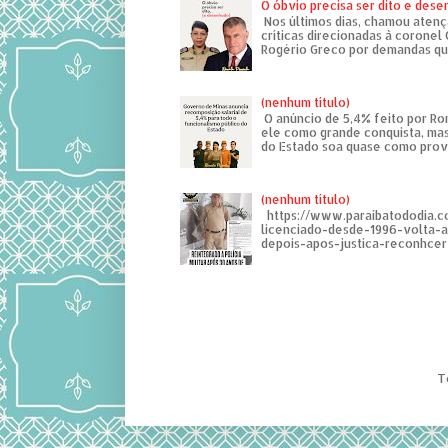
O óbvio precisa ser dito e des
Nos últimos dias, chamou atenç
críticas direcionadas à coronel
Rogério Greco por demandas que
(nenhum título)
O anúncio de 5,4% feito por R
ele como grande conquista, mas
do Estado soa quase como provo
(nenhum título)
https://www.paraibatododia.c
licenciado-desde-1996-volta-
depois-apos-justica-reconhcer-
T