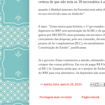
certeza de que não teria os 39 necessários à 
quando o Haddad (ministro da Fazenda) nem sabia 
ter nos envolvido mais no desfecho”.
E mais: “Zema entrou para história, o 1º governador
Ingressou no RRF sem autorização da ALMG e de queb
gastos por DECRETO, duas pernadas em um único di
crescimento das despesas, pelo seu conteúdo, devem 
projeto de lei complementar (PLC), em atendimento a
Constituição do Estado”, justificaram.
Já o governo Zema comemorou a adesão, afirmando 
colapso das contas públicas. Em vez de pagar R$ 8 bi
só R$ 1 bi. Garantiu ainda que, se o projeto de Pache
do RRF para essa alternativa. Os deputados não acr
at
quinta-feira, agosto 29, 2024
Postagem mais recente
Página inicial