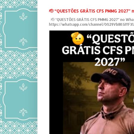
‎🫡 “QUESTÕES GRÁTIS CFS PMMG 2027” 
‎ 🫡 “QUESTÕES GRÁTIS CFS PMMG 2027” no Wha
https://whatsapp.com/channel/0029Vb8KGIYF